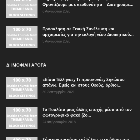
Φροντίζουμε με υπευθυνότητα – Διατηρούμε...
6 Αυγούστου 2026
Πρόσκληση σε Γενική Συνέλευση και
αρχαιρεσίες για την εκλογή νέου Διοικητικού...
5 Αυγούστου 2026
ΔΗΜΟΦΙΛΗ ΑΡΘΡΑ
«Είσαι Έλληνας; Τι προσκυνάς; Σηκώσου
απάνω. Εμείς και στους Θεούς, όρθιοι...
30 Σεπτεμβρίου 2021
Τα Πουλάτα μιας άλλης εποχής μέσα από τον
φωτογραφικό φακό (2ο...
24 Φεβρουαρίου 2018
Σήμερον κρεμάται επί ξύλου, ο εν ύδασι την