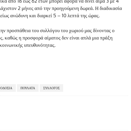
ίκα από 18 έως 62 ετών μπορεί άφοβα να δίνει αίμα 3 με 4
υλάχιστον 2 μήνες από την προηγούμενη δωρεά. Η διαδικασία
είως ανώδυνη και διαρκεί 5 – 10 λεπτά της ώρας.
την προσπάθεια του συλλόγου του χωριού μας δίνοντας ο
ς, καθώς η προσφορά αίματος δεν είναι απλά μια πράξη
 κοινωνικής υπευθυνότητας.
ΟΔΟΣΙΑ
ΠΟΥΛΑΤΑ
ΣΥΛΛΟΓΟΣ
Twitter
Pinterest
WhatsApp
Copy URL