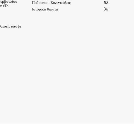
Συμβουλίου
Πρόσωπα - Συνεντεύξεις
52
ν «Το
Ιστορικά θέματα
36
μίσεις απόψε
ΙΣΤΟΡΙΑ-ΠΑΡΑΔΟΣΕΙΣ
ΑΞΙΟΘΕΑΤΑ
ΕΙΔΗΣΕΙΣ – ΘΕΜΑΤΑ
ΠΡΟΣΩΠΑ
ΕΠΙΧΕΙΡΗΣΕΙΣ
ΑΡΧΕΙΟ