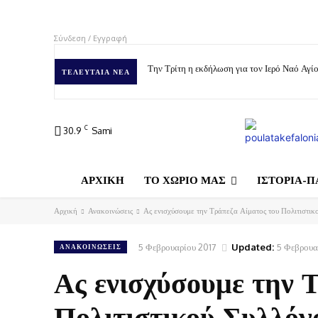
Σύνδεση / Εγγραφή
Την Τρίτη η εκδήλωση για τον Ιερό Ναό Αγ
ΤΕΛΕΥΤΑΊΑ ΝΈΑ
C
30.9
Sami
ΑΡΧΙΚΗ
ΤΟ ΧΩΡΙΟ ΜΑΣ
ΙΣΤΟΡΙΑ-Π
Αρχική
Ανακοινώσεις
Ας ενισχύσουμε την Τράπεζα Αίματος του Πολιτιστικο
5 Φεβρουαρίου 2017
Updated:
5 Φεβρουα
ΑΝΑΚΟΙΝΏΣΕΙΣ
Ας ενισχύσουμε την 
Πολιτιστικού Συλλόγο