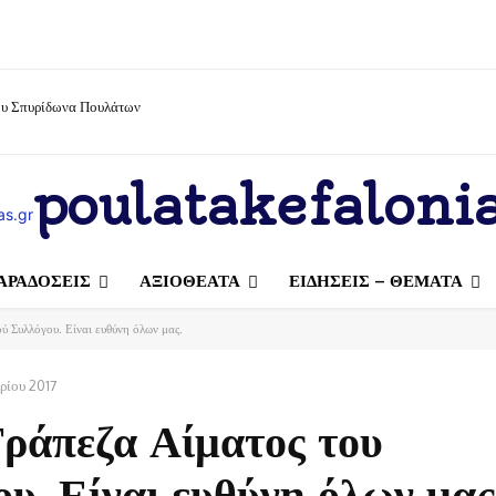
ίου Σπυρίδωνα Πουλάτων
poulatakefalonia
ΑΡΑΔΟΣΕΙΣ
ΑΞΙΟΘΕΑΤΑ
ΕΙΔΗΣΕΙΣ – ΘΕΜΑΤΑ
ύ Συλλόγου. Είναι ευθύνη όλων μας.
ρίου 2017
Τράπεζα Αίματος του
υ. Είναι ευθύνη όλων μας