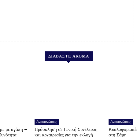
ΔΙΑΒΑΣΤΕ ΑΚΟΜΑ
Ανακοινώσεις
Ανακοινώσεις
υμε με αγάπη –
Πρόσκληση σε Γενική Συνέλευση
Κυκλοφοριακές
υθυνότητα –
και αρχαιρεσίες για την εκλογή
στη Σάμη