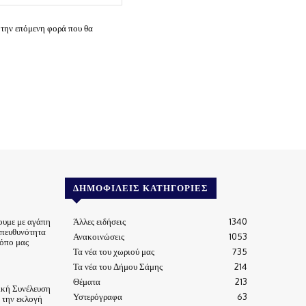
 την επόμενη φορά που θα
ΔΗΜΟΦΙΛΕΊΣ ΚΑΤΗΓΟΡΊΕΣ
ουμε με αγάπη
Άλλες ειδήσεις
1340
υπευθυνότητα
Ανακοινώσεις
1053
τόπο μας
Τα νέα του χωριού μας
735
Τα νέα του Δήμου Σάμης
214
Θέματα
213
ική Συνέλευση
Υστερόγραφα
63
α την εκλογή