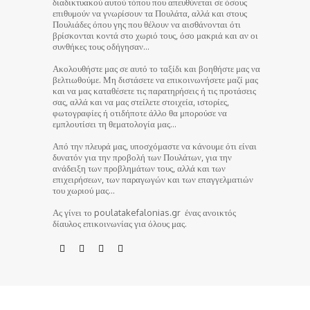
διαδικτυακού αυτού τόπου που απευθύνεται σε όσους
επιθυμούν να γνωρίσουν τα Πουλάτα, αλλά και στους
Πουλιάδες όπου γης που θέλουν να αισθάνονται ότι
βρίσκονται κοντά στο χωριό τους, όσο μακριά και αν οι
συνθήκες τους οδήγησαν…
Ακολουθήστε μας σε αυτό το ταξίδι και βοηθήστε μας να
βελτιωθούμε. Μη διστάσετε να επικοινωνήσετε μαζί μας
και να μας καταθέσετε τις παρατηρήσεις ή τις προτάσεις
σας, αλλά και να μας στείλετε στοιχεία, ιστορίες,
φωτογραφίες ή οτιδήποτε άλλο θα μπορούσε να
εμπλουτίσει τη θεματολογία μας…
Από την πλευρά μας, υποσχόμαστε να κάνουμε ότι είναι
δυνατόν για την προβολή των Πουλάτων, για την
ανάδειξη των προβλημάτων τους, αλλά και των
επιχειρήσεων, των παραγωγών και των επαγγελματιών
του χωριού μας…
Ας γίνει το poulatakefalonias.gr ένας ανοικτός
δίαυλος επικοινωνίας για όλους μας.
© poulatakefalonias.gr 2024