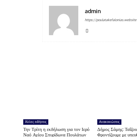
admin
https://poulatakefalonias.website
Άλλες ειδήσεις
Ανακοινώσεις
Την Τρίτη η εκδήλωση για τον Ιερό
Δήμος Σάμης: Ταΐζο
Ναό Αγίου Σπυρίδωνα Πουλάτων
Φροντίζουμε με υπε