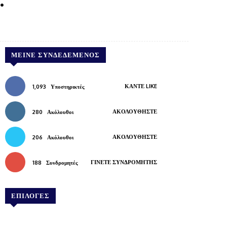
Pinterest
WhatsApp
Copy URL
ΜΕΊΝΕ ΣΥΝΔΕΔΕΜΈΝΟΣ
ΚΆΝΤΕ LIKE
1,093
Υποστηρικτές
ΑΚΟΛΟΥΘΉΣΤΕ
280
Ακόλουθοι
ΑΚΟΛΟΥΘΉΣΤΕ
206
Ακόλουθοι
ΓΊΝΕΤΕ ΣΥΝΔΡΟΜΗΤΉΣ
188
Συνδρομητές
ΕΠΙΛΟΓΕΣ