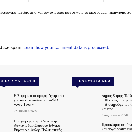
λεκτρονικό ταχυδρομείο και τον ιστότοπό μου σε αυτό το πρόγραμμα περιήγησης για
reduce spam.
Learn how your comment data is processed.
.gr
ΟΓΈΣ ΣΥΝΤΆΚΤΗ
ΤΕΛΕΥΤΑΊΑ ΝΈΑ
Η Σάμη και οι ομορφιές της στο
Δήμος Σάμης: Ταΐζ
χθεσινό επεισόδιο του «Akis’
– Φροντίζουμε με 
Food Tour»
– Διατηρούμε τον 
καθαρό
28 Ιουνίου 2026
6 Αυγούστου 2026
Η τέχνη της κεφαλλονίτικης
Πρόσκληση σε Γεν
Αθανατοδαντέλας στο Εθνικό
και αρχαιρεσίες γι
Ευρετήριο Άυλης Πολιτιστικής