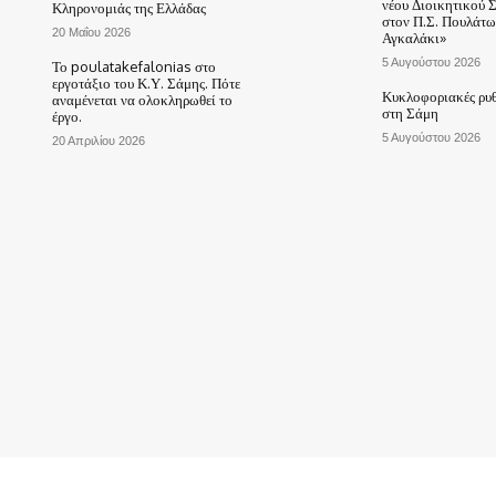
νέου Διοικητικού 
Κληρονομιάς της Ελλάδας
στον Π.Σ. Πουλάτω
20 Μαΐου 2026
Αγκαλάκι»
5 Αυγούστου 2026
Το poulatakefalonias στο
εργοτάξιο του Κ.Υ. Σάμης. Πότε
Κυκλοφοριακές ρυθ
αναμένεται να ολοκληρωθεί το
στη Σάμη
έργο.
5 Αυγούστου 2026
20 Απριλίου 2026
ΑΡΧΙΚΗ
ΤΟ ΧΩΡΙΟ ΜΑΣ