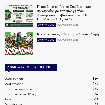
Πρόσκληση σε Γενική Συνέλευση και
αρχαιρεσίες για την εκλογή νέου
Διοικητικού Συμβουλίου στον Π.Σ.
Πουλάτων «Το Αγκαλάκι»
Ανακοινώσεις
5 Αυγούστου 2026
Κυκλοφοριακές ρυθμίσεις απόψε στη Σάμη
Ανακοινώσεις
5 Αυγούστου 2026
ΔΗΜΟΦΙΛΕΊΣ ΚΑΤΗΓΟΡΊΕΣ
Άλλες ειδήσεις
1340
Ανακοινώσεις
1053
Τα νέα του χωριού μας
735
Τα νέα του Δήμου Σάμης
214
Θέματα
213
Υστερόγραφα
63