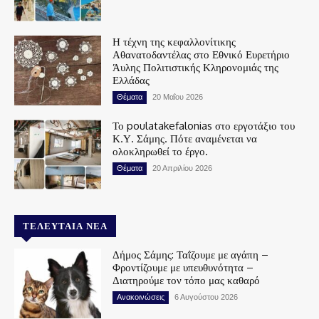
Η τέχνη της κεφαλλονίτικης
Αθανατοδαντέλας στο Εθνικό Ευρετήριο
Άυλης Πολιτιστικής Κληρονομιάς της
Ελλάδας
Θέματα
20 Μαΐου 2026
Το poulatakefalonias στο εργοτάξιο του
Κ.Υ. Σάμης. Πότε αναμένεται να
ολοκληρωθεί το έργο.
Θέματα
20 Απριλίου 2026
ΤΕΛΕΥΤΑΊΑ ΝΈΑ
Δήμος Σάμης: Ταΐζουμε με αγάπη –
Φροντίζουμε με υπευθυνότητα –
Διατηρούμε τον τόπο μας καθαρό
Ανακοινώσεις
6 Αυγούστου 2026