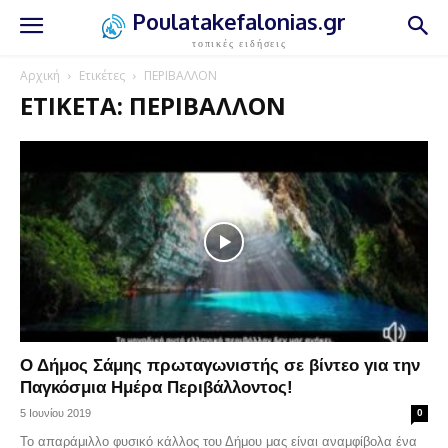
Poulatakefalonias.gr
τοπικές ειδήσεις
Αρχική
Ετικέτες
ΠΕΡΙΒΑΛΛΟΝ
ΕΤΙΚΈΤΑ: ΠΕΡΙΒΑΛΛΟΝ
Ο Δήμος Σάμης πρωταγωνιστής σε βίντεο για την
Παγκόσμια Ημέρα Περιβάλλοντος!
5 Ιουνίου 2019
0
Το απαράμιλλο φυσικό κάλλος του Δήμου μας είναι αναμφίβολα ένα