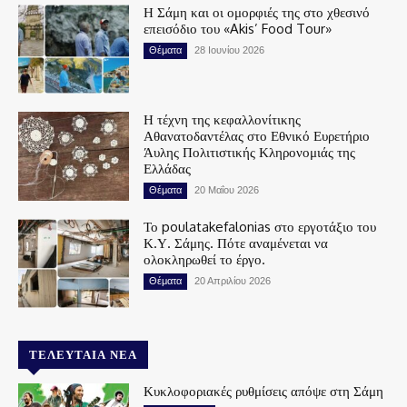
Η Σάμη και οι ομορφιές της στο χθεσινό
επεισόδιο του «Akis’ Food Tour»
Θέματα
28 Ιουνίου 2026
Η τέχνη της κεφαλλονίτικης
Αθανατοδαντέλας στο Εθνικό Ευρετήριο
Άυλης Πολιτιστικής Κληρονομιάς της
Ελλάδας
Θέματα
20 Μαΐου 2026
Το poulatakefalonias στο εργοτάξιο του
Κ.Υ. Σάμης. Πότε αναμένεται να
ολοκληρωθεί το έργο.
Θέματα
20 Απριλίου 2026
ΤΕΛΕΥΤΑΊΑ ΝΈΑ
Κυκλοφοριακές ρυθμίσεις απόψε στη Σάμη