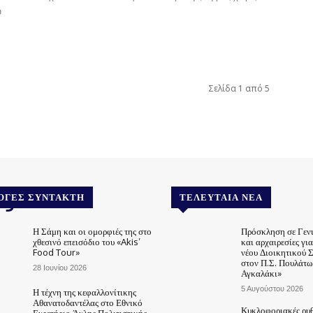
ύ
Σελίδα 1 από 5
.gr
ΟΓΈΣ ΣΥΝΤΆΚΤΗ
ΤΕΛΕΥΤΑΊΑ ΝΈΑ
Η Σάμη και οι ομορφιές της στο
Πρόσκληση σε Γεν
χθεσινό επεισόδιο του «Akis’
και αρχαιρεσίες γι
Food Tour»
νέου Διοικητικού 
στον Π.Σ. Πουλάτω
28 Ιουνίου 2026
Αγκαλάκι»
5 Αυγούστου 2026
Η τέχνη της κεφαλλονίτικης
Αθανατοδαντέλας στο Εθνικό
Κυκλοφοριακές ρυθ
Ευρετήριο Άυλης Πολιτιστικής