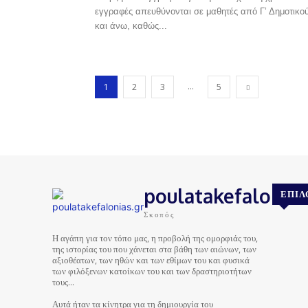
εγγραφές απευθύνονται σε μαθητές από Γ’ Δημοτικο
και άνω, καθώς...
...
1
2
3
5
poulatakefalonias
ΕΠΙΛ
Σκοπός
Η αγάπη για τον τόπο μας, η προβολή της ομορφιάς του,
της ιστορίας του που χάνεται στα βάθη των αιώνων, των
αξιοθέατων, των ηθών και των εθίμων του και φυσικά
των φιλόξενων κατοίκων του και των δραστηριοτήτων
τους…
Αυτά ήταν τα κίνητρα για τη δημιουργία του