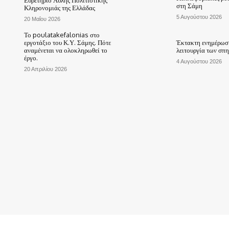
στη Σάμη
Κληρονομιάς της Ελλάδας
5 Αυγούστου 2026
20 Μαΐου 2026
Το poulatakefalonias στο
εργοτάξιο του Κ.Υ. Σάμης. Πότε
Έκτακτη ενημέρωση
αναμένεται να ολοκληρωθεί το
λειτουργία των σπ
έργο.
4 Αυγούστου 2026
20 Απριλίου 2026
ΑΡΧΙΚΗ
ΤΟ ΧΩΡΙΟ ΜΑΣ