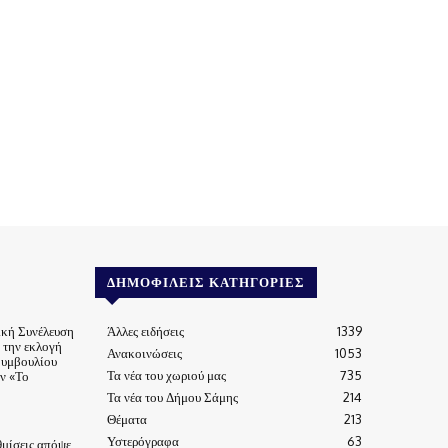
ΔΗΜΟΦΙΛΕΊΣ ΚΑΤΗΓΟΡΊΕΣ
ική Συνέλευση
Άλλες ειδήσεις
1339
α την εκλογή
Ανακοινώσεις
1053
Συμβουλίου
Τα νέα του χωριού μας
735
ν «Το
Τα νέα του Δήμου Σάμης
214
Θέματα
213
Υστερόγραφα
63
μίσεις απόψε