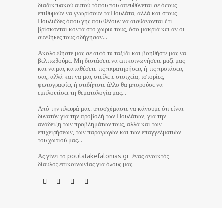
διαδικτυακού αυτού τόπου που απευθύνεται σε όσους
επιθυμούν να γνωρίσουν τα Πουλάτα, αλλά και στους
Πουλιάδες όπου γης που θέλουν να αισθάνονται ότι
βρίσκονται κοντά στο χωριό τους, όσο μακριά και αν οι
συνθήκες τους οδήγησαν…
Ακολουθήστε μας σε αυτό το ταξίδι και βοηθήστε μας να
βελτιωθούμε. Μη διστάσετε να επικοινωνήσετε μαζί μας
και να μας καταθέσετε τις παρατηρήσεις ή τις προτάσεις
σας, αλλά και να μας στείλετε στοιχεία, ιστορίες,
φωτογραφίες ή οτιδήποτε άλλο θα μπορούσε να
εμπλουτίσει τη θεματολογία μας…
Από την πλευρά μας, υποσχόμαστε να κάνουμε ότι είναι
δυνατόν για την προβολή των Πουλάτων, για την
ανάδειξη των προβλημάτων τους, αλλά και των
επιχειρήσεων, των παραγωγών και των επαγγελματιών
του χωριού μας…
Ας γίνει το poulatakefalonias.gr ένας ανοικτός
δίαυλος επικοινωνίας για όλους μας.
© poulatakefalonias.gr 2024