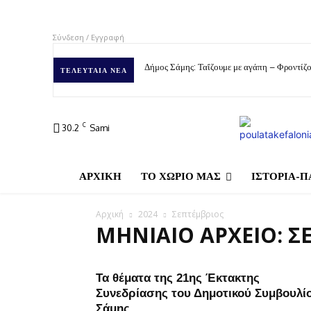
Σύνδεση / Εγγραφή
Δήμος Σάμης: Ταΐζουμε με αγάπη – Φροντίζο
ΤΕΛΕΥΤΑΊΑ ΝΈΑ
C
30.2
Sami
ΑΡΧΙΚΗ
ΤΟ ΧΩΡΙΟ ΜΑΣ
ΙΣΤΟΡΙΑ-Π
Αρχική
2024
Σεπτέμβριος
ΜΗΝΙΑΊΟ ΑΡΧΕΊΟ: Σ
Τα θέματα της 21ης Έκτακτης
Συνεδρίασης του Δημοτικού Συμβουλί
Σάμης