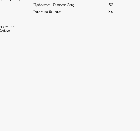
Πρόσωπα - Συνεντεύξεις
52
Ιστορικά θέματα
36
 για την
ηλαίων
ΙΣΤΟΡΙΑ-ΠΑΡΑΔΟΣΕΙΣ
ΑΞΙΟΘΕΑΤΑ
ΕΙΔΗΣΕΙΣ – ΘΕΜΑΤΑ