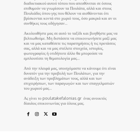
διαδικτυακού αυτού τόπου που απευθύνεται σε όσους
επιθυμούν να γνωρίσουν τα Πουλάτα, αλλά και στους
Πουλιάδες όπου γης που θέλουν να αισθάνονται ότι
βρίσκονται κοντά στο χωριό τους, όσο μακριά και αν οι
συνθήκες τους οδήγησαν…
Ακολουθήστε μας σε αυτό το ταξίδι και βοηθήστε μας να
βελτιωθούμε. Μη διστάσετε να επικοινωνήσετε μαζί μας
και να μας καταθέσετε τις παρατηρήσεις ή τις προτάσεις
σας, αλλά και να μας στείλετε στοιχεία, ιστορίες,
φωτογραφίες ή οτιδήποτε άλλο θα μπορούσε να
εμπλουτίσει τη θεματολογία μας…
Από την πλευρά μας, υποσχόμαστε να κάνουμε ότι είναι
δυνατόν για την προβολή των Πουλάτων, για την
ανάδειξη των προβλημάτων τους, αλλά και των
επιχειρήσεων, των παραγωγών και των επαγγελματιών
του χωριού μας…
Ας γίνει το poulatakefalonias.gr ένας ανοικτός
δίαυλος επικοινωνίας για όλους μας.
© poulatakefalonias.gr 2024