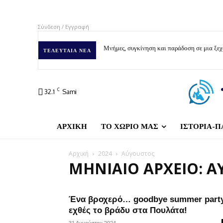
Σύνδεση / Εγγραφή
Μνήμες, συγκίνηση και παράδοση σε μια ξε
ΤΕΛΕΥΤΑΊΑ ΝΈΑ
C
32.1
Sami
ΑΡΧΙΚΗ
ΤΟ ΧΩΡΙΟ ΜΑΣ
ΙΣΤΟΡΙΑ-Π
Αρχική
2024
Αύγουστος
ΜΗΝΙΑΊΟ ΑΡΧΕΊΟ: Α
Ένα βροχερό… goodbye summer part
εχθές το βράδυ στα Πουλάτα!