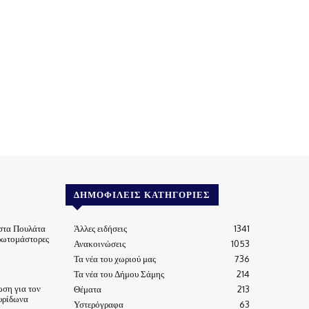
ΔΗΜΟΦΙΛΕΊΣ ΚΑΤΗΓΟΡΊΕΣ
στα Πουλάτα
Άλλες ειδήσεις
1341
ρωτομάστορες
Ανακοινώσεις
1053
Τα νέα του χωριού μας
736
Τα νέα του Δήμου Σάμης
214
ωση για τον
Θέματα
213
υρίδωνα
Υστερόγραφα
63