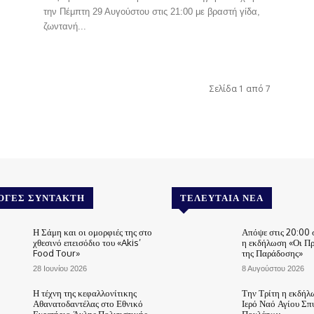
την Πέμπτη 29 Αυγούστου στις 21:00 με βραστή γίδα,
ζωντανή...
Σελίδα 1 από 7
ΟΓΈΣ ΣΥΝΤΆΚΤΗ
ΤΕΛΕΥΤΑΊΑ ΝΈΑ
Η Σάμη και οι ομορφιές της στο
Απόψε στις 20:00 
χθεσινό επεισόδιο του «Akis’
η εκδήλωση «Οι Π
Food Tour»
της Παράδοσης»
28 Ιουνίου 2026
8 Αυγούστου 2026
Η τέχνη της κεφαλλονίτικης
Την Τρίτη η εκδήλ
Αθανατοδαντέλας στο Εθνικό
Ιερό Ναό Αγίου Σπ
Ευρετήριο Άυλης Πολιτιστικής
Πουλάτων