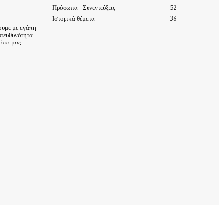
Πρόσωπα - Συνεντεύξεις
52
Ιστορικά θέματα
36
ουμε με αγάπη
υπευθυνότητα
τόπο μας
ΙΣΤΟΡΙΑ-ΠΑΡΑΔΟΣΕΙΣ
ΑΞΙΟΘΕΑΤΑ
ΕΙΔΗΣΕΙΣ – ΘΕΜΑΤΑ