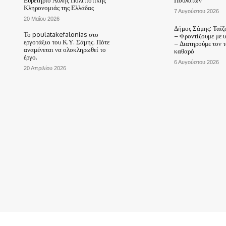
Κληρονομιάς της Ελλάδας
7 Αυγούστου 2026
20 Μαΐου 2026
Δήμος Σάμης: Ταΐζ
Το poulatakefalonias στο
– Φροντίζουμε με 
εργοτάξιο του Κ.Υ. Σάμης. Πότε
– Διατηρούμε τον 
αναμένεται να ολοκληρωθεί το
καθαρό
έργο.
6 Αυγούστου 2026
20 Απριλίου 2026
ΑΡΧΙΚΗ
ΤΟ ΧΩΡΙΟ ΜΑΣ