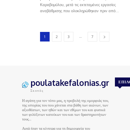
Καραβομύλου, μετά τις εκτεταμένες εργασίες
αναβάθμισης που ολοκληρώθηκαν πριν από...
...
1
2
3
7
poulatakefalonias.gr
ΕΠΙΛ
Σκοπός
Η αγάπη για τον τόπο μας, η προβολή της ομορφιάς του,
της ιστορίας του που χάνεται στα βάθη των αιώνων, των
αξιοθέατων, των ηθών και των εθίμων του και φυσικά
των φιλόξενων κατοίκων του και των δραστηριοτήτων
τους…
Αυτά ήταν τα κίνητρα για τη δημιουργία του