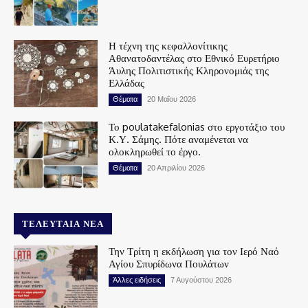
Η τέχνη της κεφαλλονίτικης
Αθανατοδαντέλας στο Εθνικό Ευρετήριο
Άυλης Πολιτιστικής Κληρονομιάς της
Ελλάδας
Θέματα
20 Μαΐου 2026
Το poulatakefalonias στο εργοτάξιο του
Κ.Υ. Σάμης. Πότε αναμένεται να
ολοκληρωθεί το έργο.
Θέματα
20 Απριλίου 2026
ΤΕΛΕΥΤΑΊΑ ΝΈΑ
Την Τρίτη η εκδήλωση για τον Ιερό Ναό
Αγίου Σπυρίδωνα Πουλάτων
Άλλες ειδήσεις
7 Αυγούστου 2026