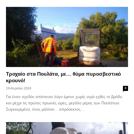
Τροχαίο στα Πουλάτα, με… θύμα πυροσβεστικό
κρουνό!
19 Απριλίου 2024
0
Για έναν σχεδόν απίστευτο λόγο έμεινε χωρίς νερό εχθές το βράδυ
και μέχρι τις πρώτες πρωινές ώρες, μεγάλο μέρος των Πουλάτων.
Συγκεκριμένα, ένας μάλλον... απρόσεκτος,...