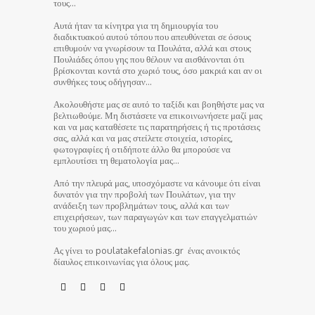
τους…
Αυτά ήταν τα κίνητρα για τη δημιουργία του
διαδικτυακού αυτού τόπου που απευθύνεται σε όσους
επιθυμούν να γνωρίσουν τα Πουλάτα, αλλά και στους
Πουλιάδες όπου γης που θέλουν να αισθάνονται ότι
βρίσκονται κοντά στο χωριό τους, όσο μακριά και αν οι
συνθήκες τους οδήγησαν…
Ακολουθήστε μας σε αυτό το ταξίδι και βοηθήστε μας να
βελτιωθούμε. Μη διστάσετε να επικοινωνήσετε μαζί μας
και να μας καταθέσετε τις παρατηρήσεις ή τις προτάσεις
σας, αλλά και να μας στείλετε στοιχεία, ιστορίες,
φωτογραφίες ή οτιδήποτε άλλο θα μπορούσε να
εμπλουτίσει τη θεματολογία μας…
Από την πλευρά μας, υποσχόμαστε να κάνουμε ότι είναι
δυνατόν για την προβολή των Πουλάτων, για την
ανάδειξη των προβλημάτων τους, αλλά και των
επιχειρήσεων, των παραγωγών και των επαγγελματιών
του χωριού μας…
Ας γίνει το poulatakefalonias.gr ένας ανοικτός
δίαυλος επικοινωνίας για όλους μας.