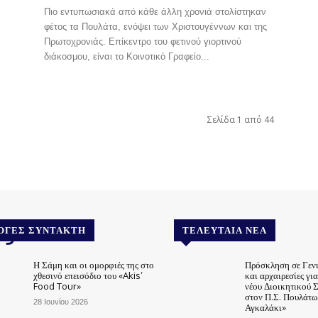
Πιο εντυπωσιακά από κάθε άλλη χρονιά στολίστηκαν
φέτος τα Πουλάτα, ενόψει των Χριστουγέννων και της
Πρωτοχρονιάς. Επίκεντρο του φετινού γιορτινού
διάκοσμου, είναι το Κοινοτικό Γραφείο...
Σελίδα 1 από 44
.gr
ΟΓΈΣ ΣΥΝΤΆΚΤΗ
ΤΕΛΕΥΤΑΊΑ ΝΈΑ
Η Σάμη και οι ομορφιές της στο
Πρόσκληση σε Γεν
χθεσινό επεισόδιο του «Akis’
και αρχαιρεσίες γι
Food Tour»
νέου Διοικητικού 
στον Π.Σ. Πουλάτω
28 Ιουνίου 2026
Αγκαλάκι»