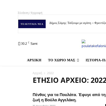
Σύνδεση / Εγγραφή
Δήμος Σάμης: Ταΐζουμε με αγάπη – Φροντίζο
ΤΕΛΕΥΤΑΊΑ ΝΈΑ
C
30.2
Sami
ΑΡΧΙΚΗ
ΤΟ ΧΩΡΙΟ ΜΑΣ
ΙΣΤΟΡΙΑ-Π
Αρχική
2022
ΕΤΉΣΙΟ ΑΡΧΕΊΟ: 202
Πένθος για τα Πουλάτα. Έφυγε από τη
ζωή η Βούλα Αγγελάκη.