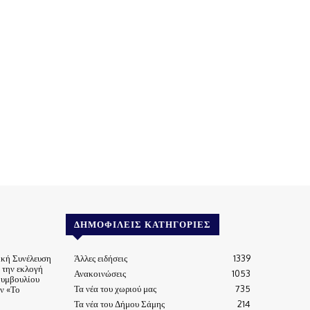
ΔΗΜΟΦΙΛΕΊΣ ΚΑΤΗΓΟΡΊΕΣ
ική Συνέλευση
Άλλες ειδήσεις
1339
α την εκλογή
Ανακοινώσεις
1053
Συμβουλίου
Τα νέα του χωριού μας
735
ν «Το
Τα νέα του Δήμου Σάμης
214