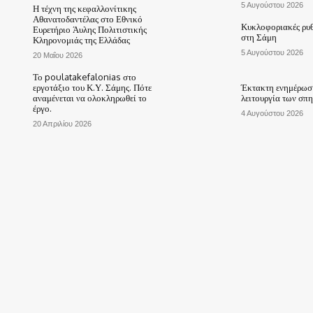
5 Αυγούστου 2026
Η τέχνη της κεφαλλονίτικης
Αθανατοδαντέλας στο Εθνικό
Κυκλοφοριακές ρυθ
Ευρετήριο Άυλης Πολιτιστικής
στη Σάμη
Κληρονομιάς της Ελλάδας
5 Αυγούστου 2026
20 Μαΐου 2026
Το poulatakefalonias στο
εργοτάξιο του Κ.Υ. Σάμης. Πότε
Έκτακτη ενημέρωση
αναμένεται να ολοκληρωθεί το
λειτουργία των σπ
έργο.
4 Αυγούστου 2026
20 Απριλίου 2026