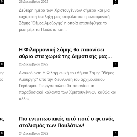
0
26 Δεκεμβρίου 2022
0
Δεύτερη ημέρα των Χριστουγέννων σήμερα και μία
ευχάριστη έκπληξη μας επιφύλασσε η φιλαρμονική
Σάμης “Θέμος Αμούργης” η οποία επισκέφθηκε το
μεσημέρι τα Πουλάτα και...
Η Φιλαρμονική Σάμης θα παιανίσει
αύριο στα χωριά της Δημοτικής μας...
0
25 Δεκεμβρίου 2022
0
της
Ανακοίνωση Η Φιλαρμονική του Δήμου Σάμης "Θέμος
ος
Αμούργης" υπό την διεύθυνση του αρχιμουσικού
Γεράσιμου Γεωργόπουλου θα παιανίσει τα
παραδοσιακά κάλαντα των Χριστουγέννων καθώς και
άλλες...
ας
Πιο εντυπωσιακός από ποτέ ο φετινός
στολισμός των Πουλάτων!
0
24 Δεκεμβρίου 2022
0