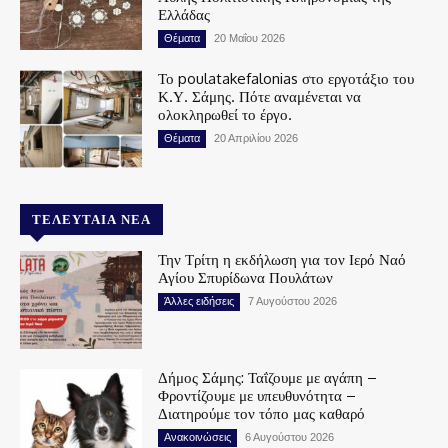
Ελλάδας
Θέματα
20 Μαΐου 2026
Το poulatakefalonias στο εργοτάξιο του
Κ.Υ. Σάμης. Πότε αναμένεται να
ολοκληρωθεί το έργο.
Θέματα
20 Απριλίου 2026
ΤΕΛΕΥΤΑΊΑ ΝΈΑ
Την Τρίτη η εκδήλωση για τον Ιερό Ναό
Αγίου Σπυρίδωνα Πουλάτων
Άλλες ειδήσεις
7 Αυγούστου 2026
Δήμος Σάμης: Ταΐζουμε με αγάπη –
Φροντίζουμε με υπευθυνότητα –
Διατηρούμε τον τόπο μας καθαρό
Ανακοινώσεις
6 Αυγούστου 2026