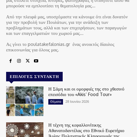
μας στείλετε στοιχεία, ιστορίες, φωτογραφίες ή οτιδήποτε άλλο θα
μπορούσε να εμπλουτίσει τη θεματολογία μας…
Από την πλευρά μας, υποσχόμαστε να κάνουμε ότι είναι δυνατόν
για την προβολή των Πουλάτων, για την ανάδειξη των
προβλημάτων τους, αλλά και των επιχειρήσεων, των παραγωγών
και των επαγγελματιών του χωριού μας…
Ας γίνει το poulatakefalonias.gr ένας ανοικτός δίαυλος
επικοινωνίας για όλους μας.
ΕΠΙΛΟΓΈΣ ΣΥΝΤΆΚΤΗ
Η Σάμη και οι ομορφιές της στο χθεσινό
επεισόδιο του «Akis’ Food Tour»
Θέματα
28 Ιουνίου 2026
Η τέχνη της κεφαλλονίτικης
Αθανατοδαντέλας στο Εθνικό Ευρετήριο
Άυλης Πολιτιστικής Κληρονομιάς της