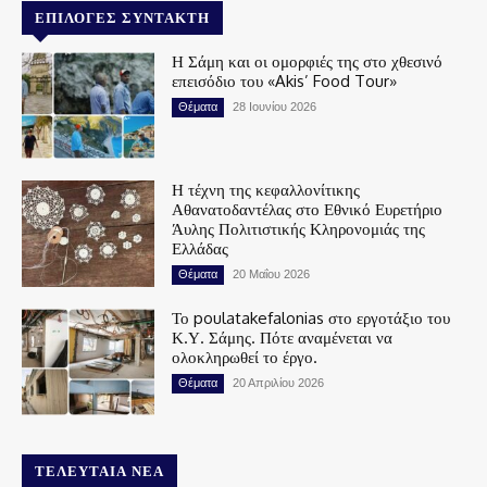
ΕΠΙΛΟΓΈΣ ΣΥΝΤΆΚΤΗ
Η Σάμη και οι ομορφιές της στο χθεσινό
επεισόδιο του «Akis’ Food Tour»
Θέματα
28 Ιουνίου 2026
Η τέχνη της κεφαλλονίτικης
Αθανατοδαντέλας στο Εθνικό Ευρετήριο
Άυλης Πολιτιστικής Κληρονομιάς της
Ελλάδας
Θέματα
20 Μαΐου 2026
Το poulatakefalonias στο εργοτάξιο του
Κ.Υ. Σάμης. Πότε αναμένεται να
ολοκληρωθεί το έργο.
Θέματα
20 Απριλίου 2026
ΤΕΛΕΥΤΑΊΑ ΝΈΑ