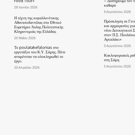
Food Tour»
– Διατηρούμε τον 
καθαρό
28 Ιουνίου 2026
6 Αυγούστου 2026
Η τέχνη της κεφαλλονίτικης
Πρόσκληση σε Γεν
Αθανατοδαντέλας στο Εθνικό
και αρχαιρεσίες γι
Ευρετήριο Άυλης Πολιτιστικής
νέου Διοικητικού 
Κληρονομιάς της Ελλάδας
στον Π.Σ. Πουλάτω
20 Μαΐου 2026
Αγκαλάκι»
5 Αυγούστου 2026
Το poulatakefalonias στο
εργοτάξιο του Κ.Υ. Σάμης. Πότε
Κυκλοφοριακές ρυθ
αναμένεται να ολοκληρωθεί το
στη Σάμη
έργο.
5 Αυγούστου 2026
20 Απριλίου 2026