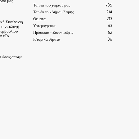
τόπο μας
Τα νέα του χωριού μας
735
Τα νέα του Δήμου Σάμης
214
Θέματα
213
ική Συνέλευση
Υστερόγραφα
63
α την εκλογή
Συμβουλίου
Πρόσωπα - Συνεντεύξεις
52
ν «Το
Ιστορικά θέματα
36
μίσεις απόψε