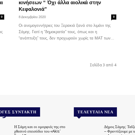
αι
κινήσεων “ Όχι άλλα αιολικά στην
Κεφαλονιά”
0
8 Δεκεμβρίου 2020
0
Οι ανεμογεννήτριες του Ξερακιά ξανά στο λιμάνι της
άς
Σάμης. Γιατί η “δημοκρατία” τους, όπως και η
“ανάπτυξη” τους, δεν προχωρούν χωρίς τα ΜΑΤ των...
Σελίδα 3 από 4
.gr
ΟΓΈΣ ΣΥΝΤΆΚΤΗ
ΤΕΛΕΥΤΑΊΑ ΝΈΑ
Η Σάμη και οι ομορφιές της στο
Δήμος Σάμης: Ταΐζ
χθεσινό επεισόδιο του «Akis’
– Φροντίζουμε με 