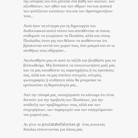
της ιστορίας του που χάνεται στα βάθη των αιώνων, των
αξιοθέατων, των ηθών και των εθίμων του και φυσικά
των φιλόξενων κατοίκων του και των δραστηριοτήτων
τους…
Αυτά ήταν τα κίνητρα για τη δημιουργία του
διαδικτυακού αυτού τόπου που απευθύνεται σε όσους
επιθυμούν να γνωρίσουν τα Πουλάτα, αλλά και στους
Πουλιάδες όπου γης που θέλουν να αισθάνονται ότι
βρίσκονται κοντά στο χωριό τους, όσο μακριά και αν οι
συνθήκες τους οδήγησαν…
Ακολουθήστε μας σε αυτό το ταξίδι και βοηθήστε μας να
βελτιωθούμε. Μη διστάσετε να επικοινωνήσετε μαζί μας
και να μας καταθέσετε τις παρατηρήσεις ή τις προτάσεις
σας, αλλά και να μας στείλετε στοιχεία, ιστορίες,
φωτογραφίες ή οτιδήποτε άλλο θα μπορούσε να
εμπλουτίσει τη θεματολογία μας…
Από την πλευρά μας, υποσχόμαστε να κάνουμε ότι είναι
δυνατόν για την προβολή των Πουλάτων, για την
ανάδειξη των προβλημάτων τους, αλλά και των
επιχειρήσεων, των παραγωγών και των επαγγελματιών
του χωριού μας…
Ας γίνει το poulatakefalonias.gr ένας ανοικτός
δίαυλος επικοινωνίας για όλους μας.