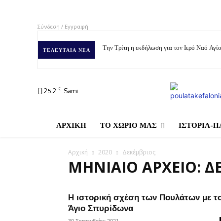
Σύνδεση / Εγγραφή
Την Τρίτη η εκδήλωση για τον Ιερό Ναό Αγ
ΤΕΛΕΥΤΑΊΑ ΝΈΑ
C
25.2
Sami
ΑΡΧΙΚΗ
ΤΟ ΧΩΡΙΟ ΜΑΣ
ΙΣΤΟΡΙΑ-Π
Αρχική
2020
Δεκέμβριος
ΜΗΝΙΑΊΟ ΑΡΧΕΊΟ: Δ
Η ιστορική σχέση των Πουλάτων με τ
Άγιο Σπυρίδωνα