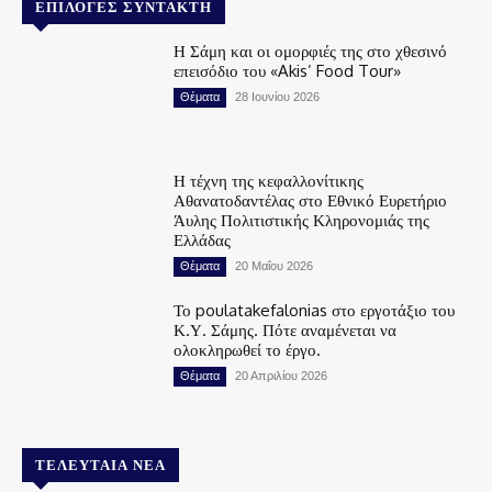
ΕΠΙΛΟΓΈΣ ΣΥΝΤΆΚΤΗ
Η Σάμη και οι ομορφιές της στο χθεσινό
επεισόδιο του «Akis’ Food Tour»
Θέματα
28 Ιουνίου 2026
Η τέχνη της κεφαλλονίτικης
Αθανατοδαντέλας στο Εθνικό Ευρετήριο
Άυλης Πολιτιστικής Κληρονομιάς της
Ελλάδας
Θέματα
20 Μαΐου 2026
Το poulatakefalonias στο εργοτάξιο του
Κ.Υ. Σάμης. Πότε αναμένεται να
ολοκληρωθεί το έργο.
Θέματα
20 Απριλίου 2026
ΤΕΛΕΥΤΑΊΑ ΝΈΑ