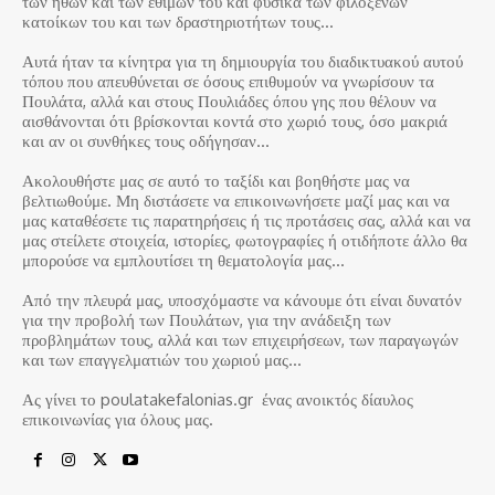
των ηθών και των εθίμων του και φυσικά των φιλόξενων
κατοίκων του και των δραστηριοτήτων τους…
Αυτά ήταν τα κίνητρα για τη δημιουργία του διαδικτυακού αυτού
τόπου που απευθύνεται σε όσους επιθυμούν να γνωρίσουν τα
Πουλάτα, αλλά και στους Πουλιάδες όπου γης που θέλουν να
αισθάνονται ότι βρίσκονται κοντά στο χωριό τους, όσο μακριά
και αν οι συνθήκες τους οδήγησαν…
Ακολουθήστε μας σε αυτό το ταξίδι και βοηθήστε μας να
βελτιωθούμε. Μη διστάσετε να επικοινωνήσετε μαζί μας και να
μας καταθέσετε τις παρατηρήσεις ή τις προτάσεις σας, αλλά και να
μας στείλετε στοιχεία, ιστορίες, φωτογραφίες ή οτιδήποτε άλλο θα
μπορούσε να εμπλουτίσει τη θεματολογία μας…
Από την πλευρά μας, υποσχόμαστε να κάνουμε ότι είναι δυνατόν
για την προβολή των Πουλάτων, για την ανάδειξη των
προβλημάτων τους, αλλά και των επιχειρήσεων, των παραγωγών
και των επαγγελματιών του χωριού μας…
Ας γίνει το poulatakefalonias.gr ένας ανοικτός δίαυλος
επικοινωνίας για όλους μας.