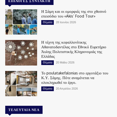
ΕΠΙΛΟΓΈΣ ΣΥΝΤΆΚΤΗ
Η Σάμη και οι ομορφιές της στο χθεσινό
επεισόδιο του «Akis’ Food Tour»
Θέματα
28 Ιουνίου 2026
Η τέχνη της κεφαλλονίτικης
Αθανατοδαντέλας στο Εθνικό Ευρετήριο
Άυλης Πολιτιστικής Κληρονομιάς της
Ελλάδας
Θέματα
20 Μαΐου 2026
Το poulatakefalonias στο εργοτάξιο του
Κ.Υ. Σάμης. Πότε αναμένεται να
ολοκληρωθεί το έργο.
Θέματα
20 Απριλίου 2026
ΤΕΛΕΥΤΑΊΑ ΝΈΑ