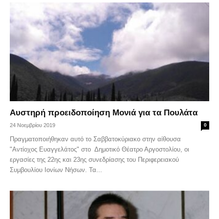
Αυστηρή προειδοποίηση Μονιά για τα Πουλάτα
24 Νοεμβρίου 2019
0
Πραγματοποιήθηκαν αυτό το Σαββατοκύριακο στην αίθουσα
"Αντίοχος Ευαγγελάτος" στο Δημοτικό Θέατρο Αργοστολίου, οι
εργασίες της 22ης και 23ης συνεδρίασης του Περιφερειακού
Συμβουλίου Ιονίων Νήσων. Τα...