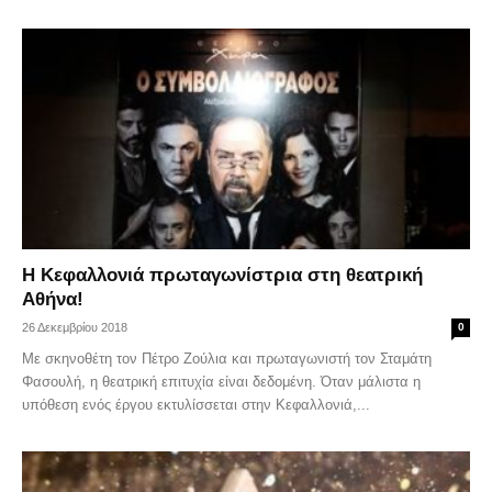
Η Κεφαλλονιά πρωταγωνίστρια στη θεατρική
Αθήνα!
26 Δεκεμβρίου 2018
0
Με σκηνοθέτη τον Πέτρο Ζούλια και πρωταγωνιστή τον Σταμάτη
Φασουλή, η θεατρική επιτυχία είναι δεδομένη. Όταν μάλιστα η
υπόθεση ενός έργου εκτυλίσσεται στην Κεφαλλονιά,...