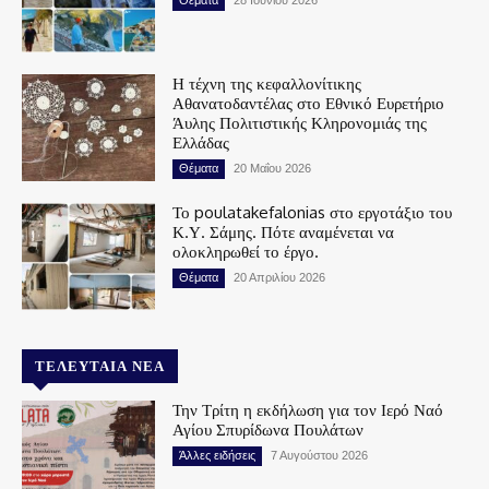
Η τέχνη της κεφαλλονίτικης
Αθανατοδαντέλας στο Εθνικό Ευρετήριο
Άυλης Πολιτιστικής Κληρονομιάς της
Ελλάδας
Θέματα
20 Μαΐου 2026
Το poulatakefalonias στο εργοτάξιο του
Κ.Υ. Σάμης. Πότε αναμένεται να
ολοκληρωθεί το έργο.
Θέματα
20 Απριλίου 2026
ΤΕΛΕΥΤΑΊΑ ΝΈΑ
Την Τρίτη η εκδήλωση για τον Ιερό Ναό
Αγίου Σπυρίδωνα Πουλάτων
Άλλες ειδήσεις
7 Αυγούστου 2026