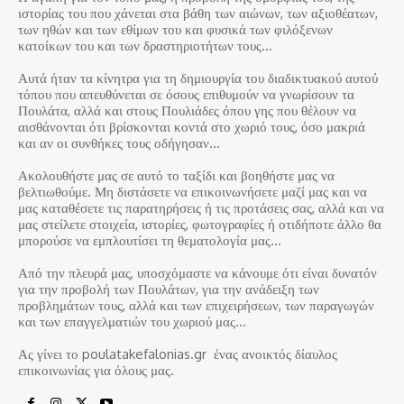
ιστορίας του που χάνεται στα βάθη των αιώνων, των αξιοθέατων,
των ηθών και των εθίμων του και φυσικά των φιλόξενων
κατοίκων του και των δραστηριοτήτων τους…
Αυτά ήταν τα κίνητρα για τη δημιουργία του διαδικτυακού αυτού
τόπου που απευθύνεται σε όσους επιθυμούν να γνωρίσουν τα
Πουλάτα, αλλά και στους Πουλιάδες όπου γης που θέλουν να
αισθάνονται ότι βρίσκονται κοντά στο χωριό τους, όσο μακριά
και αν οι συνθήκες τους οδήγησαν…
Ακολουθήστε μας σε αυτό το ταξίδι και βοηθήστε μας να
βελτιωθούμε. Μη διστάσετε να επικοινωνήσετε μαζί μας και να
μας καταθέσετε τις παρατηρήσεις ή τις προτάσεις σας, αλλά και να
μας στείλετε στοιχεία, ιστορίες, φωτογραφίες ή οτιδήποτε άλλο θα
μπορούσε να εμπλουτίσει τη θεματολογία μας…
Από την πλευρά μας, υποσχόμαστε να κάνουμε ότι είναι δυνατόν
για την προβολή των Πουλάτων, για την ανάδειξη των
προβλημάτων τους, αλλά και των επιχειρήσεων, των παραγωγών
και των επαγγελματιών του χωριού μας…
Ας γίνει το poulatakefalonias.gr ένας ανοικτός δίαυλος
επικοινωνίας για όλους μας.