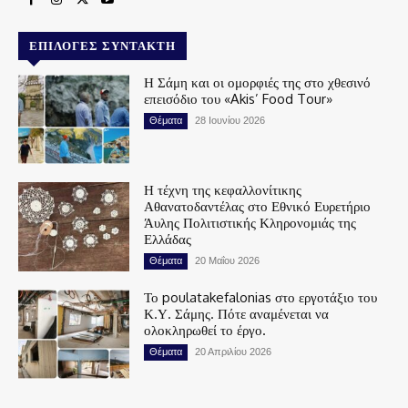
ΕΠΙΛΟΓΈΣ ΣΥΝΤΆΚΤΗ
Η Σάμη και οι ομορφιές της στο χθεσινό
επεισόδιο του «Akis’ Food Tour»
Θέματα
28 Ιουνίου 2026
Η τέχνη της κεφαλλονίτικης
Αθανατοδαντέλας στο Εθνικό Ευρετήριο
Άυλης Πολιτιστικής Κληρονομιάς της
Ελλάδας
Θέματα
20 Μαΐου 2026
Το poulatakefalonias στο εργοτάξιο του
Κ.Υ. Σάμης. Πότε αναμένεται να
ολοκληρωθεί το έργο.
Θέματα
20 Απριλίου 2026