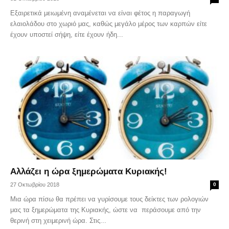
Εξαιρετικά μειωμένη αναμένεται να είναι φέτος η παραγωγή
ελαιολάδου στο χωριό μας, καθώς μεγάλο μέρος των καρπών είτε
έχουν υποστεί σήψη, είτε έχουν ήδη...
Αλλάζει η ώρα ξημερώματα Κυριακής!
27 Οκτωβρίου 2018
0
Μια ώρα πίσω θα πρέπει να γυρίσουμε τους δείκτες των ρολογιών
μας τα ξημερώματα της Κυριακής, ώστε να περάσουμε από την
θερινή στη χειμερινή ώρα. Στις...