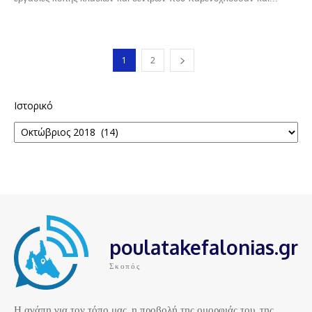
1
2
Ιστορικό
poulatakefalonias.gr
Σκοπός
Η αγάπη για τον τόπο μας, η προβολή της ομορφιάς του, της