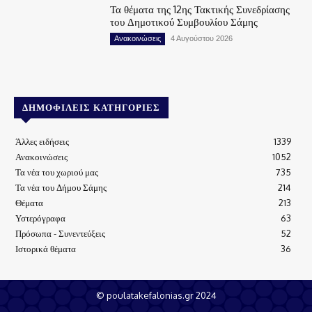
Τα θέματα της 12ης Τακτικής Συνεδρίασης
του Δημοτικού Συμβουλίου Σάμης
Ανακοινώσεις
4 Αυγούστου 2026
ΔΗΜΟΦΙΛΕΊΣ ΚΑΤΗΓΟΡΊΕΣ
Άλλες ειδήσεις
1339
Ανακοινώσεις
1052
Τα νέα του χωριού μας
735
Τα νέα του Δήμου Σάμης
214
Θέματα
213
Υστερόγραφα
63
Πρόσωπα - Συνεντεύξεις
52
Ιστορικά θέματα
36
© poulatakefalonias.gr 2024