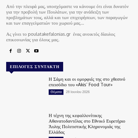
Από την πλευρά μας, υποσχόμαστε να κάνουμε ότι είναι δυνατόν
για την προβολή των Πουλάτων, για την ανάδειξη των
προβλημάτων τους, αλλά και των επιχειρήσεων, των παραγωγών
και των επαγγελματιών του χωριού μας…
Ας γίνει το poulatakefalonias.gr ένας ανοικτός δίαυλος
επικοινωνίας για όλους μας.
ΕΠΙΛΟΓΈΣ ΣΥΝΤΆΚΤΗ
Η Σάμη και οι ομορφιές της στο χθεσινό
επεισόδιο του «Akis’ Food Tour»
Θέματα
28 Ιουνίου 2026
Η τέχνη της κεφαλλονίτικης
Αθανατοδαντέλας στο Εθνικό Ευρετήριο
Άυλης Πολιτιστικής Κληρονομιάς της
Ελλάδας