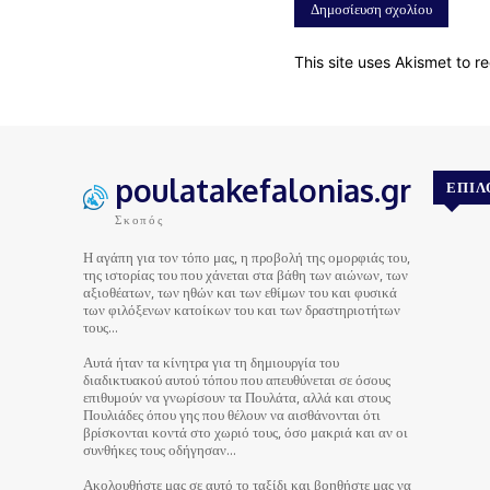
This site uses Akismet to 
poulatakefalonias.gr
ΕΠΙΛ
Σκοπός
Η αγάπη για τον τόπο μας, η προβολή της ομορφιάς του,
της ιστορίας του που χάνεται στα βάθη των αιώνων, των
αξιοθέατων, των ηθών και των εθίμων του και φυσικά
των φιλόξενων κατοίκων του και των δραστηριοτήτων
τους…
Αυτά ήταν τα κίνητρα για τη δημιουργία του
διαδικτυακού αυτού τόπου που απευθύνεται σε όσους
επιθυμούν να γνωρίσουν τα Πουλάτα, αλλά και στους
Πουλιάδες όπου γης που θέλουν να αισθάνονται ότι
βρίσκονται κοντά στο χωριό τους, όσο μακριά και αν οι
συνθήκες τους οδήγησαν…
Ακολουθήστε μας σε αυτό το ταξίδι και βοηθήστε μας να