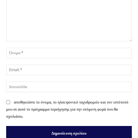
Σχόλιο:
Όν
Ema
Ισ
αποθηκεύστε το όνομα, το ηλεκτρονικό ταχυδρομείο και τον ιστότοπό
μου σε αυτό το πρόγραμμα περιήγησης για την επόμενη φορά που θα
σχολιάσω.