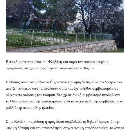
Βρισκόμαστε στα μέσα του Φλεβάρη και παρά τον άστατο καιρό, οι
αμυγδαλιές στο χωριό μας άρχισαν σιγά σιγά να ανθίζουν.
Η Θάσια, όπως ονόμαζαν οι Βυζαντινοί την αμυγδαλιά, είναι το δέντρο που
ανθίζει νωρίτερα από τα υπόλοιπα φυτά και έχει πλήθος συμβολισμών σε
όλες τις παραδόσεις του κόσμου. Στο χριστιανικό συμβολισμό υποδηλώνει
τη Θεία εύνοια και την επιδοκιμασία, ενώ τα λευκά άνθη της συμβολίζουν τα
μαλλιά της περασμένης ηλικίας.
Στην Κινέζικη παράδοση η αμυγδαλιά συμβολίζει τη θηλυκή ομορφιά, την
ψυχική δύναμη και την τρυφερότητα, στην περσική παράδοση είναι το δέντρο