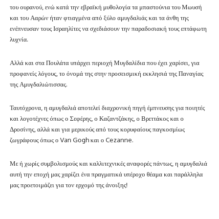
του ουρανού, ενώ κατά την εβραϊκή μυθολογία τα μπαστούνια του Μωυσή
και του Ααρών ήταν φτιαγμένα από ξύλο αμυγδαλιάς και τα άνθη της
ενέπνευσαν τους Ισραηλίτες να σχεδιάσουν την παραδοσιακή τους επτάφωτη
λυχνία.
Αλλά και στα Πουλάτα υπάρχει περιοχή Μυγδαλίδια που έχει χαρίσει, για
προφανείς λόγους, το όνομά της στην προσεισμική εκκλησιά της Παναγίας
της Αμυγδαλιώτισσας.
Ταυτόχρονα, η αμυγδαλιά αποτελεί διαχρονική πηγή έμπνευσης για ποιητές
και λογοτέχνες όπως ο Σεφέρης, ο Καζαντζάκης, ο Βρεττάκος και ο
Δροσίνης, αλλά και για μερικούς από τους κορυφαίους παγκοσμίως
ζωγράφους όπως ο Van Gogh και ο Cezanne.
Με ή χωρίς συμβολισμούς και καλλιτεχνικές αναφορές πάντως, η αμυγδαλιά
αυτή την εποχή μας χαρίζει ένα πραγματικά υπέροχο θέαμα και παράλληλα
μας προετοιμάζει για τον ερχομό της άνοιξης!