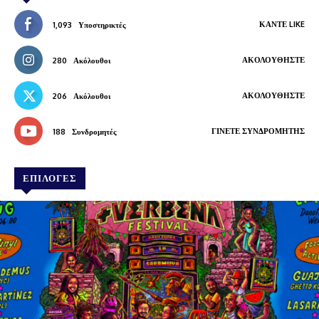
ΚΆΝΤΕ LIKE
1,093
Υποστηρικτές
ΑΚΟΛΟΥΘΉΣΤΕ
280
Ακόλουθοι
ΑΚΟΛΟΥΘΉΣΤΕ
206
Ακόλουθοι
ΓΊΝΕΤΕ ΣΥΝΔΡΟΜΗΤΉΣ
188
Συνδρομητές
ΕΠΙΛΟΓΕΣ