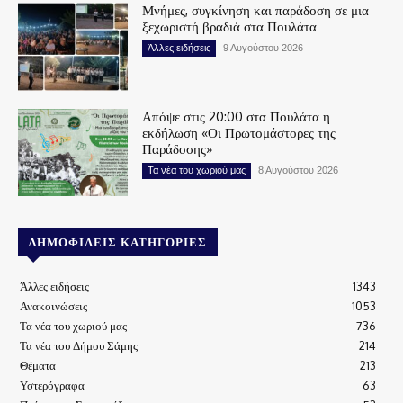
Μνήμες, συγκίνηση και παράδοση σε μια
ξεχωριστή βραδιά στα Πουλάτα
Άλλες ειδήσεις
9 Αυγούστου 2026
Απόψε στις 20:00 στα Πουλάτα η
εκδήλωση «Οι Πρωτομάστορες της
Παράδοσης»
Τα νέα του χωριού μας
8 Αυγούστου 2026
ΔΗΜΟΦΙΛΕΊΣ ΚΑΤΗΓΟΡΊΕΣ
Άλλες ειδήσεις
1343
Ανακοινώσεις
1053
Τα νέα του χωριού μας
736
Τα νέα του Δήμου Σάμης
214
Θέματα
213
Υστερόγραφα
63