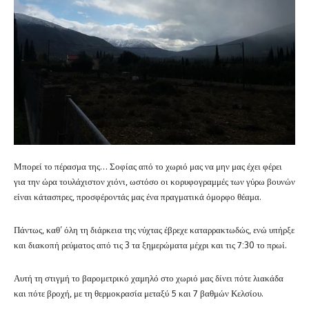
Μπορεί το πέρασμα της… Σοφίας από το χωριό μας να μην μας έχει φέρει
για την ώρα τουλάχιστον χιόνι, ωστόσο οι κορυφογραμμές των γύρω βουνών
είναι κάτασπρες, προσφέροντάς μας ένα πραγματικά όμορφο θέαμα.
Πάντως, καθ’ όλη τη διάρκεια της νύχτας έβρεχε καταρρακτωδώς, ενώ υπήρξε
και διακοπή ρεύματος από τις 3 τα ξημερώματα μέχρι και τις 7:30 το πρωί.
Αυτή τη στιγμή το βαρομετρικό χαμηλό στο χωριό μας δίνει πότε λιακάδα
και πότε βροχή, με τη θερμοκρασία μεταξύ 5 και 7 βαθμών Κελσίου.