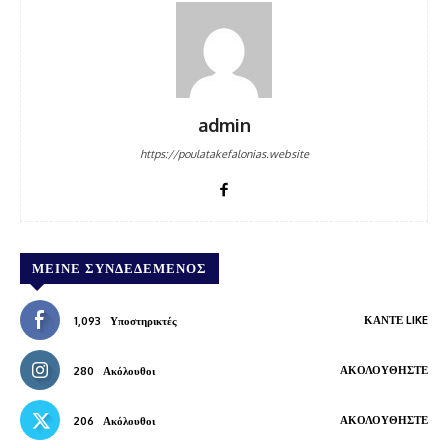
admin
https://poulatakefalonias.website
ΜΕΊΝΕ ΣΥΝΔΕΔΕΜΈΝΟΣ
ΚΆΝΤΕ LIKE
1,093
Υποστηρικτές
ΑΚΟΛΟΥΘΉΣΤΕ
280
Ακόλουθοι
ΑΚΟΛΟΥΘΉΣΤΕ
206
Ακόλουθοι