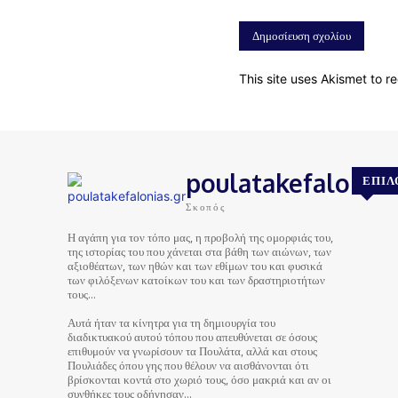
This site uses Akismet to 
poulatakefalonias
ΕΠΙΛ
Σκοπός
Η αγάπη για τον τόπο μας, η προβολή της ομορφιάς του,
της ιστορίας του που χάνεται στα βάθη των αιώνων, των
αξιοθέατων, των ηθών και των εθίμων του και φυσικά
των φιλόξενων κατοίκων του και των δραστηριοτήτων
τους…
Αυτά ήταν τα κίνητρα για τη δημιουργία του
διαδικτυακού αυτού τόπου που απευθύνεται σε όσους
επιθυμούν να γνωρίσουν τα Πουλάτα, αλλά και στους
Πουλιάδες όπου γης που θέλουν να αισθάνονται ότι
βρίσκονται κοντά στο χωριό τους, όσο μακριά και αν οι
συνθήκες τους οδήγησαν…