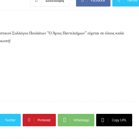
Facebook
Twitter
κοινοποίηση
ιστικού Συλλόγου Πουλάτων “Ο Άγιος Παντελεήμων” εύχεται σε όλους καλά
ροκοπή!
Twitter
Pinterest
WhatsApp
Copy URL