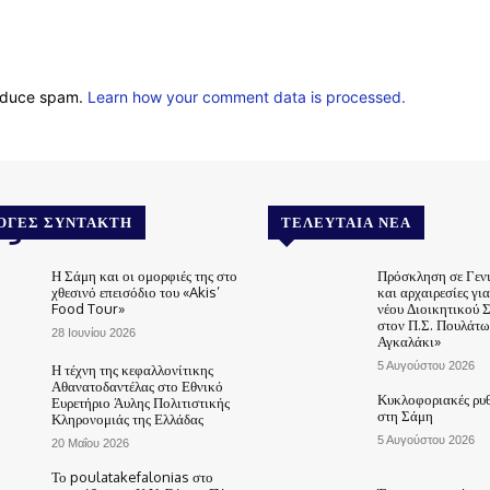
reduce spam.
Learn how your comment data is processed.
.gr
ΟΓΈΣ ΣΥΝΤΆΚΤΗ
ΤΕΛΕΥΤΑΊΑ ΝΈΑ
Η Σάμη και οι ομορφιές της στο
Πρόσκληση σε Γεν
χθεσινό επεισόδιο του «Akis’
και αρχαιρεσίες γι
Food Tour»
νέου Διοικητικού 
στον Π.Σ. Πουλάτω
28 Ιουνίου 2026
Αγκαλάκι»
5 Αυγούστου 2026
Η τέχνη της κεφαλλονίτικης
Αθανατοδαντέλας στο Εθνικό
Κυκλοφοριακές ρυθ
Ευρετήριο Άυλης Πολιτιστικής
στη Σάμη
Κληρονομιάς της Ελλάδας
5 Αυγούστου 2026
20 Μαΐου 2026
Το poulatakefalonias στο