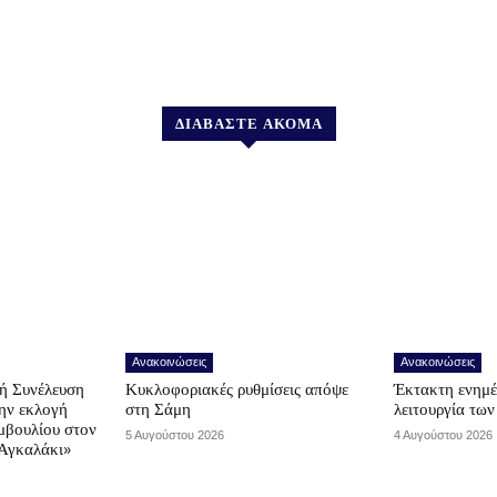
ΔΙΑΒΑΣΤΕ ΑΚΟΜΑ
Ανακοινώσεις
Ανακοινώσεις
ή Συνέλευση
Κυκλοφοριακές ρυθμίσεις απόψε
Έκτακτη ενημέ
την εκλογή
στη Σάμη
λειτουργία τω
μβουλίου στον
5 Αυγούστου 2026
4 Αυγούστου 2026
Αγκαλάκι»