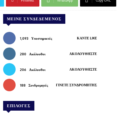
Pinterest
WhatsApp
Copy URL
ΜΕΊΝΕ ΣΥΝΔΕΔΕΜΈΝΟΣ
ΚΆΝΤΕ LIKE
1,093
Υποστηρικτές
ΑΚΟΛΟΥΘΉΣΤΕ
280
Ακόλουθοι
ΑΚΟΛΟΥΘΉΣΤΕ
206
Ακόλουθοι
ΓΊΝΕΤΕ ΣΥΝΔΡΟΜΗΤΉΣ
188
Συνδρομητές
ΕΠΙΛΟΓΕΣ