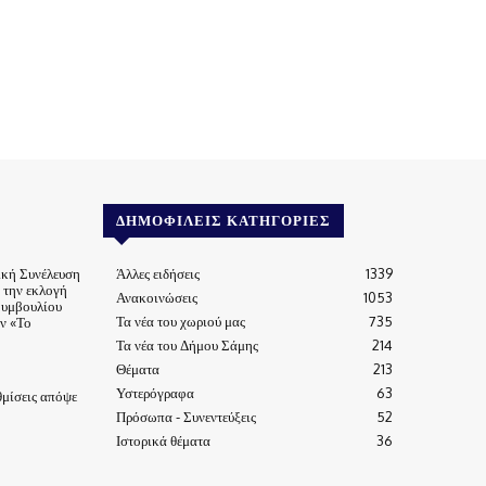
ΔΗΜΟΦΙΛΕΊΣ ΚΑΤΗΓΟΡΊΕΣ
ική Συνέλευση
Άλλες ειδήσεις
1339
α την εκλογή
Ανακοινώσεις
1053
Συμβουλίου
Τα νέα του χωριού μας
735
ν «Το
Τα νέα του Δήμου Σάμης
214
Θέματα
213
Υστερόγραφα
63
μίσεις απόψε
Πρόσωπα - Συνεντεύξεις
52
Ιστορικά θέματα
36