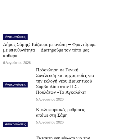
Ανακοινώσεις
Δήμος Σάμης: Ταΐζουμε με αγάπη – Φροντίζουμε
με υπευθυνότητα – Διατηρούμε τον τόπο μας
καθαρό
6 Αυγούστου 2026
Πρόσκληση σε Γενική
Συνέλευση και αρχαιρεσίες για
την εκλογή νέου Διοικητικού
Ανακοινώσεις
Συμβουλίου στον Π.Σ.
Πουλάτων «Το Αγκαλάκι»
5 Αυγούστου 2026
Κυκλοφοριακές ρυθμίσεις
απόψε στη Σάμη
5 Αυγούστου 2026
Ανακοινώσεις
Έκτακτη ενημέρωση για την