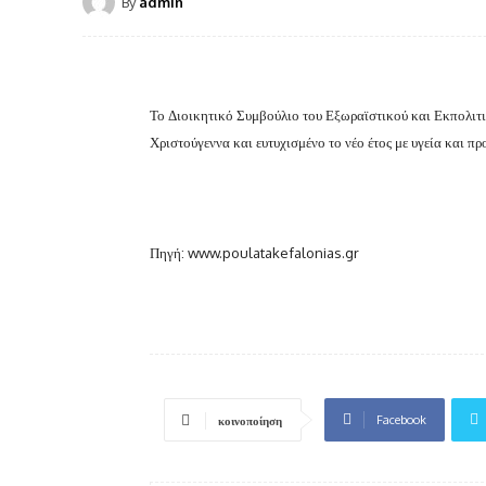
By
admin
Το Διοικητικό Συμβούλιο του Εξωραϊστικού και Εκπολιτ
Χριστούγεννα και ευτυχισμένο το νέο έτος με υγεία και π
Πηγή: www.poulatakefalonias.gr
Facebook
κοινοποίηση