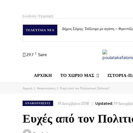
Σύνδεση / Εγγραφή
Δήμος Σάμης: Ταΐζουμε με αγάπη – Φροντίζο
ΤΕΛΕΥΤΑΊΑ ΝΈΑ
C
29.7
Sami
ΑΡΧΙΚΗ
ΤΟ ΧΩΡΙΟ ΜΑΣ
ΙΣΤΟΡΙΑ-Π
Αρχική
Ανακοινώσεις
Ευχές από τον Πολιτιστικό Σύλλογο!
19 Δεκεμβρίου 2018
Updated:
19 Δεκεμβρ
ΑΝΑΚΟΙΝΏΣΕΙΣ
Ευχές από τον Πολιτι