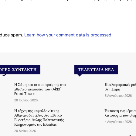
reduce spam.
Learn how your comment data is processed.
.gr
ΟΓΈΣ ΣΥΝΤΆΚΤΗ
ΤΕΛΕΥΤΑΊΑ ΝΈΑ
Η Σάμη και οι ομορφιές της στο
Κυκλοφοριακές ρυθ
χθεσινό επεισόδιο του «Akis’
στη Σάμη
Food Tour»
5 Αυγούστου 2026
28 Ιουνίου 2026
Η τέχνη της κεφαλλονίτικης
Έκτακτη ενημέρωση
Αθανατοδαντέλας στο Εθνικό
λειτουργία των σπ
Ευρετήριο Άυλης Πολιτιστικής
4 Αυγούστου 2026
Κληρονομιάς της Ελλάδας
20 Μαΐου 2026