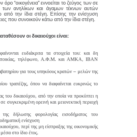
ν όρο “οικογένεια” εννοείται το ζεύγος των σε
ά των ανηλίκων και άγαμων τέκνων αυτών
ω από την ίδια στέγη. Επίσης την ενίσχυση
ειες που συνοικούν κάτω από την ίδια στέγη.
ταθέσουν οι δικαιούχοι είναι:
αίνονται ευδιάκριτα τα στοιχεία του: και δη
κατοικίας, τηλέφωνο, Α.Φ.Μ. και ΑΜΚΑ, ΙΒΑΝ
αβατηρίου για τους υπηκόους κρατών – μελών της
ίου τραπέζης, όπου να διαφαίνεται ευκρινώς το
ς του δικαιούχου, από την οποία να προκύπτει η
 σε συγκεκριμένη ορεινή και μειονεκτική περιοχή
ς της δήλωσης φορολογίας εισοδήματος του
ισοδηματική ενίσχυση
αιούχου, περί της μη είσπραξης της οικονομικής
 μέσα στο ίδιο έτος.