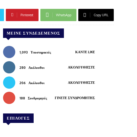
Pinterest
WhatsApp
Copy URL
ΜΕΊΝΕ ΣΥΝΔΕΔΕΜΈΝΟΣ
ΚΆΝΤΕ LIKE
1,093
Υποστηρικτές
ΑΚΟΛΟΥΘΉΣΤΕ
280
Ακόλουθοι
ΑΚΟΛΟΥΘΉΣΤΕ
206
Ακόλουθοι
ΓΊΝΕΤΕ ΣΥΝΔΡΟΜΗΤΉΣ
188
Συνδρομητές
ΕΠΙΛΟΓΕΣ