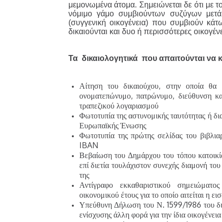
μεμονωμένα άτομα. Σημειώνεται δε ότι με το
νόμιμο γάμο συμβιούντων συζύγων μετ
(συγγενική οικογένεια) που συμβιούν κάτ
δικαιούνται και δυο ή περισσότερες οικογέν
Τα δικαιολογητικά που απαιτούνται να κα
Αίτηση του δικαιούχου, στην οποία θα φ
ονοματεπώνυμο, πατρώνυμο, διεύθυνση 
τραπεζικού λογαριασμού
Φωτοτυπία της αστυνομικής ταυτότητας ή δι
Ευρωπαϊκής Ένωσης
Φωτοτυπία της πρώτης σελίδας του βιβλιαρ
IBAN
Βεβαίωση του Δημάρχου του τόπου κατοικία
επί διετία τουλάχιστον συνεχής διαμονή του
της
Αντίγραφο εκκαθαριστικού σημειώματο
οικονομικού έτους για το οποίο αιτείται η ε
Υπεύθυνη Δήλωση του Ν. 1599/1986 του δικ
ενίσχυσης άλλη φορά για την ίδια οικογένεια