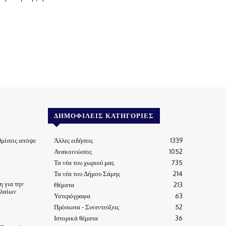
ΔΗΜΟΦΙΛΕΊΣ ΚΑΤΗΓΟΡΊΕΣ
μίσεις απόψε
Άλλες ειδήσεις
1339
Ανακοινώσεις
1052
Τα νέα του χωριού μας
735
Τα νέα του Δήμου Σάμης
214
 για την
Θέματα
213
ηλαίων
Υστερόγραφα
63
Πρόσωπα - Συνεντεύξεις
52
Ιστορικά θέματα
36