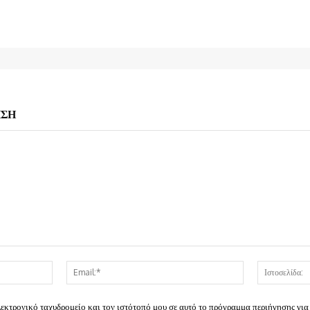
ΗΣΗ
Όνομα:*
Email:*
λεκτρονικό ταχυδρομείο και τον ιστότοπό μου σε αυτό το πρόγραμμα περιήγησης για