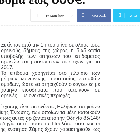
Facebook
Twitter
κοινοποίηση
Ξεκίνησε από την 1η του μήνα σε όλους τους
ορεινούς δήμους της χώρας η διαδικασία
υποβολής των αιτήσεων του επιδόματος
ορεινών και μειονεκτικών περιοχών για το
2017.
Το επίδομα χορηγείται στο πλαίσιο των
μέτρων κοινωνικής προστασίας ευπαθών
ομάδων, ώστε να στηριχθούν οικογένειες με
χαμηλά εισοδήματα που κατοικούν σε
ορεινές – μειονεκτικές περιοχές.
ενίσχυσης είναι οικογένειες Ελλήνων υπηκόων
κής Ένωσης, των οποίων τα μέλη κατοικούν
 όπως αυτές ορίζονται από την Οδηγία 85/148/
δηγία αυτή, τόσο τα Πουλάτα, όσο και οι
κής ενότητας Σάμης έχουν χαρακτηρισθεί ως