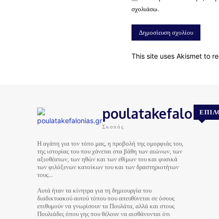
σχολιάσω.
This site uses Akismet to 
poulatakefalonias
ΕΠΙΛ
Σκοπός
Η αγάπη για τον τόπο μας, η προβολή της ομορφιάς του,
της ιστορίας του που χάνεται στα βάθη των αιώνων, των
αξιοθέατων, των ηθών και των εθίμων του και φυσικά
των φιλόξενων κατοίκων του και των δραστηριοτήτων
τους…
Αυτά ήταν τα κίνητρα για τη δημιουργία του
διαδικτυακού αυτού τόπου που απευθύνεται σε όσους
επιθυμούν να γνωρίσουν τα Πουλάτα, αλλά και στους
Πουλιάδες όπου γης που θέλουν να αισθάνονται ότι