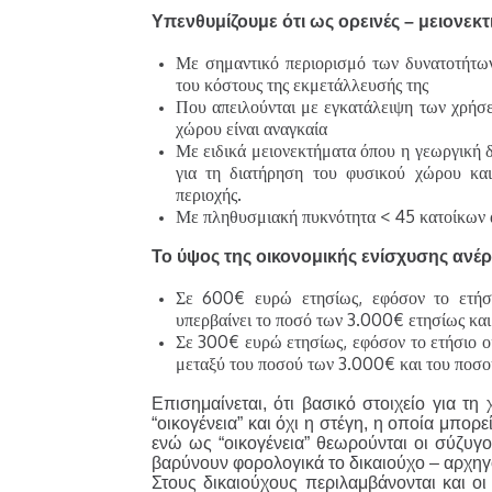
Υπενθυμίζουμε ότι ως ορεινές – μειονεκτ
Με σημαντικό περιορισμό των δυνατοτήτων
του κόστους της εκμετάλλευσής της
Που απειλούνται με εγκατάλειψη των χρήσε
χώρου είναι αναγκαία
Με ειδικά μειονεκτήματα όπου η γεωργική δ
για τη διατήρηση του φυσικού χώρου και
περιοχής.
Με πληθυσμιακή πυκνότητα < 45 κατοίκων 
Το ύψος της οικονομικής ενίσχυσης ανέρ
Σε 600€ ευρώ ετησίως, εφόσον το ετήσι
υπερβαίνει το ποσό των 3.000€ ετησίως και
Σε 300€ ευρώ ετησίως, εφόσον το ετήσιο ο
μεταξύ του ποσού των 3.000€ και του ποσ
Επισημαίνεται, ότι βασικό στοιχείο για τη
“οικογένεια” και όχι η στέγη, η οποία μπορεί
ενώ ως “οικογένεια” θεωρούνται οι σύζυγο
βαρύνουν φορολογικά το δικαιούχο – αρχηγό
Στους δικαιούχους περιλαμβάνονται και οι 