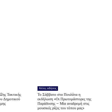
Άλλες ειδήσεις
12ης Τακτικής
Το Σάββατο στα Πουλάτα η
ου Δημοτικού
εκδήλωση «Οι Πρωτομάστορες της
άμης
Παράδοσης – Μία αναδρομή στις
μουσικές ρίζες του τόπου μας»