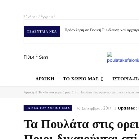
Σύνδεση / Εγγραφή
Πρόσκληση σε Γενική Συνέλευση και αρχαιρε
ΤΕΛΕΥΤΑΊΑ ΝΈΑ
C
31.4
Sami
ΑΡΧΙΚΗ
ΤΟ ΧΩΡΙΟ ΜΑΣ
ΙΣΤΟΡΙΑ-Π
Αρχική
Τα νέα του χωριού μας
Τα Πουλάτα στις ορεινές - μειονεκτικές περι
16 Σεπτεμβρίου 2017
Updated:
ΤΑ ΝΈΑ ΤΟΥ ΧΩΡΙΟΎ ΜΑΣ
Τα Πουλάτα στις ορειν
Ποιοι δικαιούνται επ