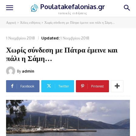
Poulatakefalonias.gr
τοπικές ειδήσεις
Αρχική
Άλλες ειδήσεις
Χωρίς σύνδεση με Πάτρα έμεινε και πάλι η Σάμη...
1 Νοεμβρίου 2018
Updated:
1 Νοεμβρίου 2018
Χωρίς σύνδεση με Πάτρα έμεινε και
πάλι η Σάμη…
By
admin
Facebook
Twitter
Pinterest