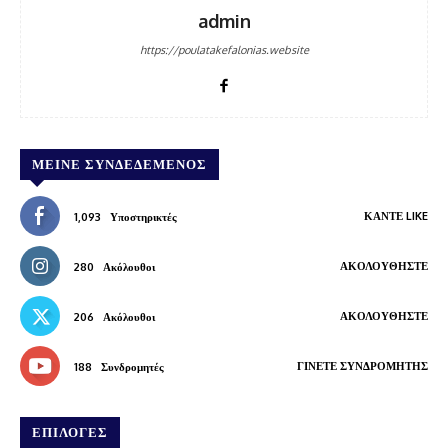
admin
https://poulatakefalonias.website
ΜΕΊΝΕ ΣΥΝΔΕΔΕΜΈΝΟΣ
ΚΆΝΤΕ LIKE
1,093
Υποστηρικτές
ΑΚΟΛΟΥΘΉΣΤΕ
280
Ακόλουθοι
ΑΚΟΛΟΥΘΉΣΤΕ
206
Ακόλουθοι
ΓΊΝΕΤΕ ΣΥΝΔΡΟΜΗΤΉΣ
188
Συνδρομητές
ΕΠΙΛΟΓΕΣ