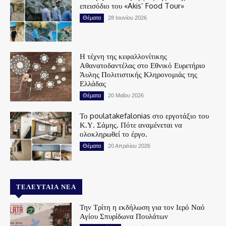
επεισόδιο του «Akis’ Food Tour»
Θέματα
28 Ιουνίου 2026
Η τέχνη της κεφαλλονίτικης
Αθανατοδαντέλας στο Εθνικό Ευρετήριο
Άυλης Πολιτιστικής Κληρονομιάς της
Ελλάδας
Θέματα
20 Μαΐου 2026
Το poulatakefalonias στο εργοτάξιο του
Κ.Υ. Σάμης. Πότε αναμένεται να
ολοκληρωθεί το έργο.
Θέματα
20 Απριλίου 2026
ΤΕΛΕΥΤΑΊΑ ΝΈΑ
Την Τρίτη η εκδήλωση για τον Ιερό Ναό
Αγίου Σπυρίδωνα Πουλάτων