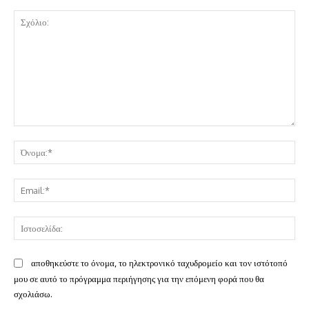
Σχόλιο:
Όν
Ema
Ισ
αποθηκεύστε το όνομα, το ηλεκτρονικό ταχυδρομείο και τον ιστότοπό
μου σε αυτό το πρόγραμμα περιήγησης για την επόμενη φορά που θα
σχολιάσω.