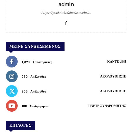
admin
https://poulatakefalonias.website
ΜΕΊΝΕ ΣΥΝΔΕΔΕΜΈΝΟΣ
ΚΆΝΤΕ LIKE
1,093
Υποστηρικτές
ΑΚΟΛΟΥΘΉΣΤΕ
280
Ακόλουθοι
ΑΚΟΛΟΥΘΉΣΤΕ
206
Ακόλουθοι
ΓΊΝΕΤΕ ΣΥΝΔΡΟΜΗΤΉΣ
188
Συνδρομητές
ΕΠΙΛΟΓΕΣ