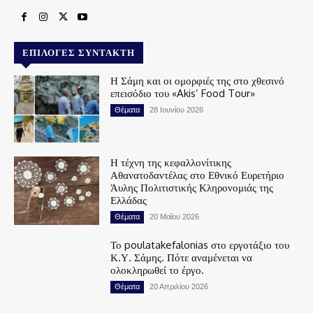
ΕΠΙΛΟΓΈΣ ΣΥΝΤΆΚΤΗ
Η Σάμη και οι ομορφιές της στο χθεσινό
επεισόδιο του «Akis’ Food Tour»
Θέματα
28 Ιουνίου 2026
Η τέχνη της κεφαλλονίτικης
Αθανατοδαντέλας στο Εθνικό Ευρετήριο
Άυλης Πολιτιστικής Κληρονομιάς της
Ελλάδας
Θέματα
20 Μαΐου 2026
Το poulatakefalonias στο εργοτάξιο του
Κ.Υ. Σάμης. Πότε αναμένεται να
ολοκληρωθεί το έργο.
Θέματα
20 Απριλίου 2026