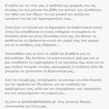
Η αγάπη για τον τόπο μας, η προβολή της ομορφιάς του, της
ιστορίας του που χάνεται στα βάθη των αιώνων, των αξιοθέατων,
των ηθών και των εθίμων του και φυσικά των φιλόξενων
κατοίκων του και των δραστηριοτήτων τους…
Αυτά ήταν τα κίνητρα για τη δημιουργία του διαδικτυακού αυτού
τόπου που απευθύνεται σε όσους επιθυμούν να γνωρίσουν τα
Πουλάτα, αλλά και στους Πουλιάδες όπου γης που θέλουν να
αισθάνονται ότι βρίσκονται κοντά στο χωριό τους, όσο μακριά
και αν οι συνθήκες τους οδήγησαν…
Ακολουθήστε μας σε αυτό το ταξίδι και βοηθήστε μας να
βελτιωθούμε. Μη διστάσετε να επικοινωνήσετε μαζί μας και να
μας καταθέσετε τις παρατηρήσεις ή τις προτάσεις σας, αλλά και να
μας στείλετε στοιχεία, ιστορίες, φωτογραφίες ή οτιδήποτε άλλο θα
μπορούσε να εμπλουτίσει τη θεματολογία μας…
Από την πλευρά μας, υποσχόμαστε να κάνουμε ότι είναι δυνατόν
για την προβολή των Πουλάτων, για την ανάδειξη των
προβλημάτων τους, αλλά και των επιχειρήσεων, των παραγωγών
και των επαγγελματιών του χωριού μας…
Ας γίνει το poulatakefalonias.gr ένας ανοικτός δίαυλος
επικοινωνίας για όλους μας.