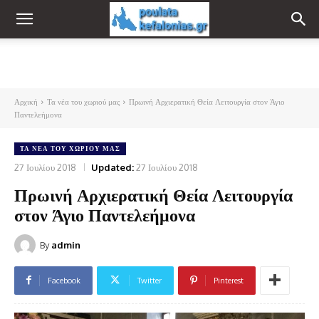
Αρχική
Τα νέα του χωριού μας
Πρωινή Αρχιερατική Θεία Λειτουργία στον Άγιο
Παντελεήμονα
ΤΑ ΝΈΑ ΤΟΥ ΧΩΡΙΟΎ ΜΑΣ
27 Ιουλίου 2018
Updated:
27 Ιουλίου 2018
Πρωινή Αρχιερατική Θεία Λειτουργία
στον Άγιο Παντελεήμονα
By
admin
Facebook
Twitter
Pinterest