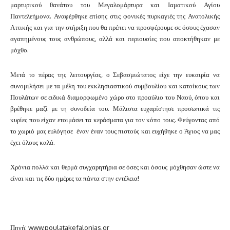
μαρτυρικού θανάτου του Μεγαλομάρτυρα και Ιαματικού Αγίου
Παντελεήμονα. Αναφέρθηκε επίσης στις φονικές πυρκαγιές της Ανατολικής
Αττικής και για την στήριξη που θα πρέπει να προσφέρουμε σε όσους έχασαν
αγαπημένους τους ανθρώπους, αλλά και περιουσίες που αποκτήθηκαν με
μόχθο.
Μετά το πέρας της λειτουργίας, ο Σεβασμιώτατος είχε την ευκαιρία να
συνομιλήσει με τα μέλη του εκκλησιαστικού συμβουλίου και κατοίκους των
Πουλάτων σε ειδικά διαμορφωμένο χώρο στο προαύλιο του Ναού, όπου και
βρέθηκε μαζί με τη συνοδεία του. Μάλιστα ευχαρίστησε προσωπικά τις
κυρίες που είχαν ετοιμάσει τα κεράσματα για τον κόπο τους. Φεύγοντας από
το χωριό μας ευλόγησε έναν έναν τους πιστούς και ευχήθηκε ο Άγιος να μας
έχει όλους καλά.
Χρόνια πολλά και θερμά συγχαρητήρια σε όσες και όσους μόχθησαν ώστε να
είναι και τις δύο ημέρες τα πάντα στην εντέλεια!
Πηγή: www.poulatakefalonias.gr