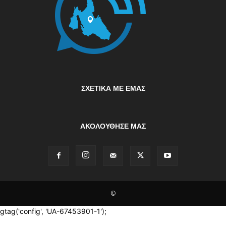
ΣΧΕΤΙΚΆ ΜΕ ΕΜΆΣ
ΑΚΟΛΟΥΘΗΣΕ ΜΑΣ
©
gtag('config', 'UA-67453901-1');