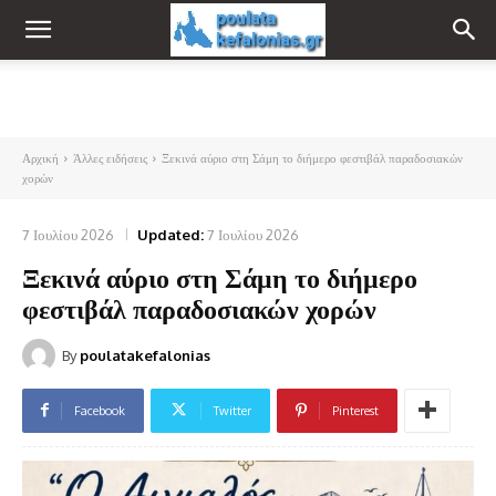
Αρχική
Άλλες ειδήσεις
Ξεκινά αύριο στη Σάμη το διήμερο φεστιβάλ παραδοσιακών
χορών
7 Ιουλίου 2026
Updated:
7 Ιουλίου 2026
Ξεκινά αύριο στη Σάμη το διήμερο
φεστιβάλ παραδοσιακών χορών
By
poulatakefalonias
Facebook
Twitter
Pinterest