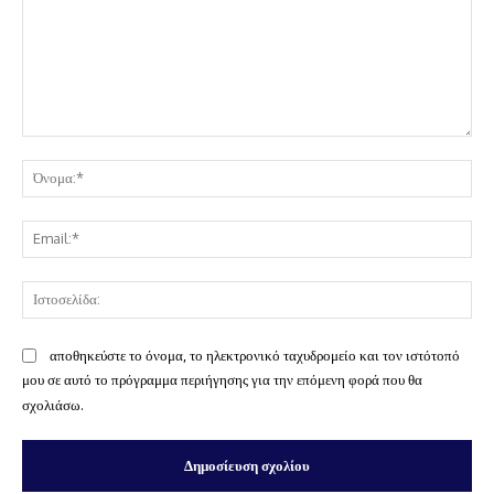
Σχόλιο:
Όν
Ema
Ισ
αποθηκεύστε το όνομα, το ηλεκτρονικό ταχυδρομείο και τον ιστότοπό
μου σε αυτό το πρόγραμμα περιήγησης για την επόμενη φορά που θα
σχολιάσω.