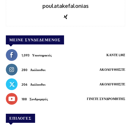
poulatakefalonias
ΜΕΊΝΕ ΣΥΝΔΕΔΕΜΈΝΟΣ
ΚΆΝΤΕ LIKE
1,093
Υποστηρικτές
ΑΚΟΛΟΥΘΉΣΤΕ
280
Ακόλουθοι
ΑΚΟΛΟΥΘΉΣΤΕ
206
Ακόλουθοι
ΓΊΝΕΤΕ ΣΥΝΔΡΟΜΗΤΉΣ
188
Συνδρομητές
ΕΠΙΛΟΓΕΣ