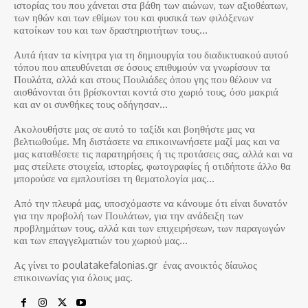
ιστορίας του που χάνεται στα βάθη των αιώνων, των αξιοθέατων,
των ηθών και των εθίμων του και φυσικά των φιλόξενων
κατοίκων του και των δραστηριοτήτων τους…
Αυτά ήταν τα κίνητρα για τη δημιουργία του διαδικτυακού αυτού
τόπου που απευθύνεται σε όσους επιθυμούν να γνωρίσουν τα
Πουλάτα, αλλά και στους Πουλιάδες όπου γης που θέλουν να
αισθάνονται ότι βρίσκονται κοντά στο χωριό τους, όσο μακριά
και αν οι συνθήκες τους οδήγησαν…
Ακολουθήστε μας σε αυτό το ταξίδι και βοηθήστε μας να
βελτιωθούμε. Μη διστάσετε να επικοινωνήσετε μαζί μας και να
μας καταθέσετε τις παρατηρήσεις ή τις προτάσεις σας, αλλά και να
μας στείλετε στοιχεία, ιστορίες, φωτογραφίες ή οτιδήποτε άλλο θα
μπορούσε να εμπλουτίσει τη θεματολογία μας…
Από την πλευρά μας, υποσχόμαστε να κάνουμε ότι είναι δυνατόν
για την προβολή των Πουλάτων, για την ανάδειξη των
προβλημάτων τους, αλλά και των επιχειρήσεων, των παραγωγών
και των επαγγελματιών του χωριού μας…
Ας γίνει το poulatakefalonias.gr ένας ανοικτός δίαυλος
επικοινωνίας για όλους μας.