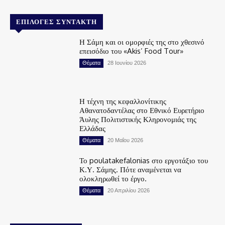
ΕΠΙΛΟΓΈΣ ΣΥΝΤΆΚΤΗ
Η Σάμη και οι ομορφιές της στο χθεσινό
επεισόδιο του «Akis’ Food Tour»
Θέματα
28 Ιουνίου 2026
Η τέχνη της κεφαλλονίτικης
Αθανατοδαντέλας στο Εθνικό Ευρετήριο
Άυλης Πολιτιστικής Κληρονομιάς της
Ελλάδας
Θέματα
20 Μαΐου 2026
Το poulatakefalonias στο εργοτάξιο του
Κ.Υ. Σάμης. Πότε αναμένεται να
ολοκληρωθεί το έργο.
Θέματα
20 Απριλίου 2026