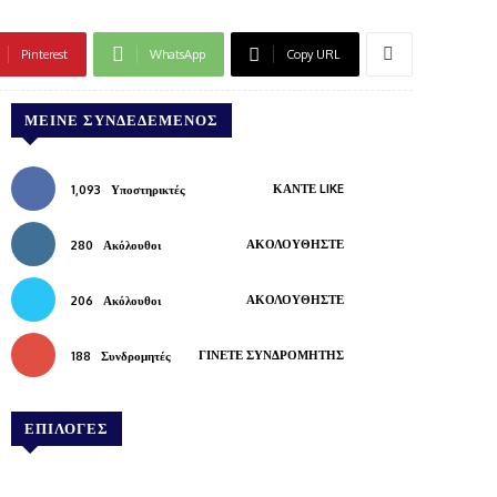
Pinterest
WhatsApp
Copy URL
ΜΕΊΝΕ ΣΥΝΔΕΔΕΜΈΝΟΣ
ΚΆΝΤΕ LIKE
1,093
Υποστηρικτές
ΑΚΟΛΟΥΘΉΣΤΕ
280
Ακόλουθοι
ΑΚΟΛΟΥΘΉΣΤΕ
206
Ακόλουθοι
ΓΊΝΕΤΕ ΣΥΝΔΡΟΜΗΤΉΣ
188
Συνδρομητές
ΕΠΙΛΟΓΕΣ