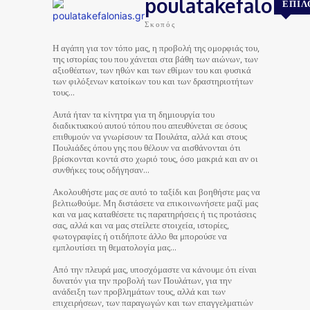
poulatakefalonias
ΕΠΙΛ
Σκοπός
Η αγάπη για τον τόπο μας, η προβολή της ομορφιάς του,
της ιστορίας του που χάνεται στα βάθη των αιώνων, των
αξιοθέατων, των ηθών και των εθίμων του και φυσικά
των φιλόξενων κατοίκων του και των δραστηριοτήτων
τους…
Αυτά ήταν τα κίνητρα για τη δημιουργία του
διαδικτυακού αυτού τόπου που απευθύνεται σε όσους
επιθυμούν να γνωρίσουν τα Πουλάτα, αλλά και στους
Πουλιάδες όπου γης που θέλουν να αισθάνονται ότι
βρίσκονται κοντά στο χωριό τους, όσο μακριά και αν οι
συνθήκες τους οδήγησαν…
Ακολουθήστε μας σε αυτό το ταξίδι και βοηθήστε μας να
βελτιωθούμε. Μη διστάσετε να επικοινωνήσετε μαζί μας
και να μας καταθέσετε τις παρατηρήσεις ή τις προτάσεις
σας, αλλά και να μας στείλετε στοιχεία, ιστορίες,
φωτογραφίες ή οτιδήποτε άλλο θα μπορούσε να
εμπλουτίσει τη θεματολογία μας…
Από την πλευρά μας, υποσχόμαστε να κάνουμε ότι είναι
δυνατόν για την προβολή των Πουλάτων, για την
ανάδειξη των προβλημάτων τους, αλλά και των
επιχειρήσεων, των παραγωγών και των επαγγελματιών