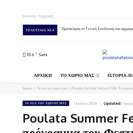
Σύνδεση / Εγγραφή
Πρόσκληση σε Γενική Συνέλευση και αρχαιρε
ΤΕΛΕΥΤΑΊΑ ΝΈΑ
C
30.6
Sami
ΑΡΧΙΚΗ
ΤΟ ΧΩΡΙΟ ΜΑΣ
ΙΣΤΟΡΙΑ-Π
Αρχική
Τα νέα του χωριού μας
Poulata Summer Festival 2026: Το αναλυτι
1 Ιουλίου 2026
Updated:
1 Ιουλ
ΤΑ ΝΈΑ ΤΟΥ ΧΩΡΙΟΎ ΜΑΣ
Poulata Summer Fes
πρόγραμμα του Φεστ