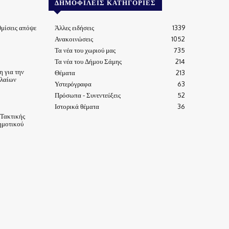
ΔΗΜΟΦΙΛΕΊΣ ΚΑΤΗΓΟΡΊΕΣ
μίσεις απόψε
Άλλες ειδήσεις
1339
Ανακοινώσεις
1052
Τα νέα του χωριού μας
735
Τα νέα του Δήμου Σάμης
214
 για την
Θέματα
213
ηλαίων
Υστερόγραφα
63
Πρόσωπα - Συνεντεύξεις
52
Ιστορικά θέματα
36
 Τακτικής
ημοτικού