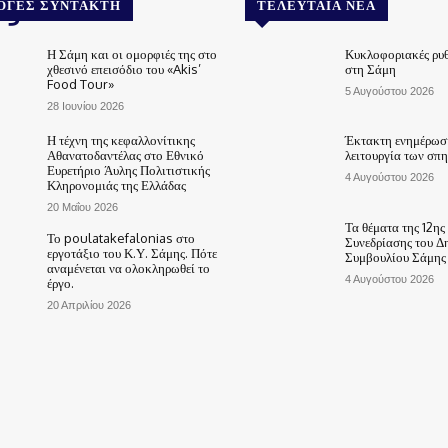
.gr
ΟΓΈΣ ΣΥΝΤΆΚΤΗ
ΤΕΛΕΥΤΑΊΑ ΝΈΑ
Η Σάμη και οι ομορφιές της στο
Κυκλοφοριακές ρυθ
χθεσινό επεισόδιο του «Akis’
στη Σάμη
Food Tour»
5 Αυγούστου 2026
28 Ιουνίου 2026
Η τέχνη της κεφαλλονίτικης
Έκτακτη ενημέρωση
Αθανατοδαντέλας στο Εθνικό
λειτουργία των σπ
Ευρετήριο Άυλης Πολιτιστικής
4 Αυγούστου 2026
Κληρονομιάς της Ελλάδας
20 Μαΐου 2026
Τα θέματα της 12ης
Το poulatakefalonias στο
Συνεδρίασης του Δ
εργοτάξιο του Κ.Υ. Σάμης. Πότε
Συμβουλίου Σάμης
αναμένεται να ολοκληρωθεί το
4 Αυγούστου 2026
έργο.
20 Απριλίου 2026