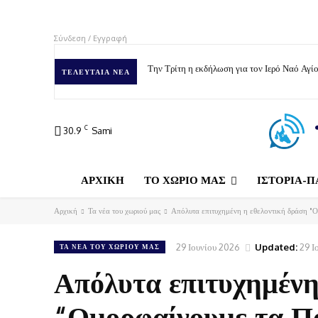
Σύνδεση / Εγγραφή
Την Τρίτη η εκδήλωση για τον Ιερό Ναό Αγ
ΤΕΛΕΥΤΑΊΑ ΝΈΑ
C
30.9
Sami
ΑΡΧΙΚΗ
ΤΟ ΧΩΡΙΟ ΜΑΣ
ΙΣΤΟΡΙΑ-Π
Αρχική
Τα νέα του χωριού μας
Απόλυτα επιτυχημένη η εθελοντική δράση "
29 Ιουνίου 2026
Updated:
29 Ι
ΤΑ ΝΈΑ ΤΟΥ ΧΩΡΙΟΎ ΜΑΣ
Απόλυτα επιτυχημένη
“Ομορφαίνουμε τα Π