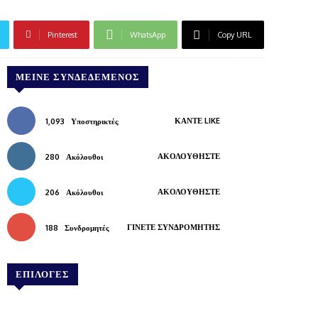
Pinterest
WhatsApp
Copy URL
ΜΕΊΝΕ ΣΥΝΔΕΔΕΜΈΝΟΣ
ΚΆΝΤΕ LIKE
1,093
Υποστηρικτές
ΑΚΟΛΟΥΘΉΣΤΕ
280
Ακόλουθοι
ΑΚΟΛΟΥΘΉΣΤΕ
206
Ακόλουθοι
ΓΊΝΕΤΕ ΣΥΝΔΡΟΜΗΤΉΣ
188
Συνδρομητές
ΕΠΙΛΟΓΕΣ