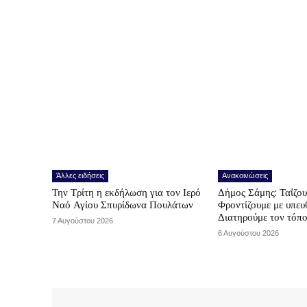
Άλλες ειδήσεις
Ανακοινώσεις
Την Τρίτη η εκδήλωση για τον Ιερό
Δήμος Σάμης: Ταΐζο
Ναό Αγίου Σπυρίδωνα Πουλάτων
Φροντίζουμε με υπε
Διατηρούμε τον τόπ
7 Αυγούστου 2026
6 Αυγούστου 2026