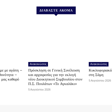
ΔΙΑΒΑΣΤΕ ΑΚΟΜΑ
Ανακοινώσεις
Ανακοινώσεις
υμε με αγάπη –
Πρόσκληση σε Γενική Συνέλευση
Κυκλοφοριακές
υθυνότητα –
και αρχαιρεσίες για την εκλογή
στη Σάμη
ο μας καθαρό
νέου Διοικητικού Συμβουλίου στον
5 Αυγούστου 2026
Π.Σ. Πουλάτων «Το Αγκαλάκι»
5 Αυγούστου 2026