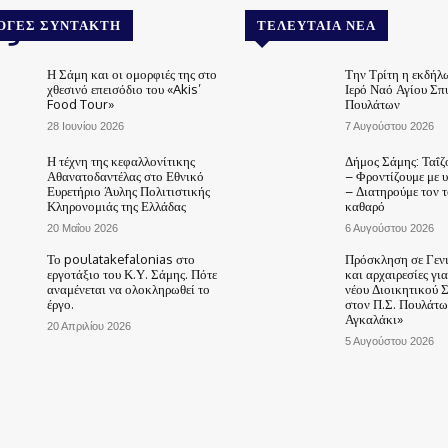
.gr
ΟΓΈΣ ΣΥΝΤΆΚΤΗ
ΤΕΛΕΥΤΑΊΑ ΝΈΑ
Η Σάμη και οι ομορφιές της στο
Την Τρίτη η εκδήλ
χθεσινό επεισόδιο του «Akis’
Ιερό Ναό Αγίου Σπ
Food Tour»
Πουλάτων
28 Ιουνίου 2026
7 Αυγούστου 2026
Η τέχνη της κεφαλλονίτικης
Δήμος Σάμης: Ταΐζ
Αθανατοδαντέλας στο Εθνικό
– Φροντίζουμε με 
Ευρετήριο Άυλης Πολιτιστικής
– Διατηρούμε τον 
Κληρονομιάς της Ελλάδας
καθαρό
20 Μαΐου 2026
6 Αυγούστου 2026
Το poulatakefalonias στο
Πρόσκληση σε Γεν
εργοτάξιο του Κ.Υ. Σάμης. Πότε
και αρχαιρεσίες γι
αναμένεται να ολοκληρωθεί το
νέου Διοικητικού 
έργο.
στον Π.Σ. Πουλάτω
Αγκαλάκι»
20 Απριλίου 2026
5 Αυγούστου 2026