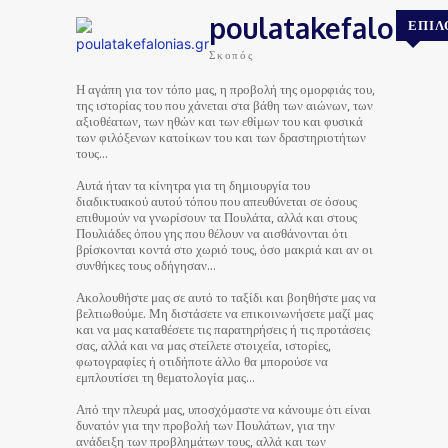
poulatakefalonias
ΕΠΙΛ
Σκοπός
Η αγάπη για τον τόπο μας, η προβολή της ομορφιάς του,
της ιστορίας του που χάνεται στα βάθη των αιώνων, των
αξιοθέατων, των ηθών και των εθίμων του και φυσικά
των φιλόξενων κατοίκων του και των δραστηριοτήτων
τους…
Αυτά ήταν τα κίνητρα για τη δημιουργία του
διαδικτυακού αυτού τόπου που απευθύνεται σε όσους
επιθυμούν να γνωρίσουν τα Πουλάτα, αλλά και στους
Πουλιάδες όπου γης που θέλουν να αισθάνονται ότι
βρίσκονται κοντά στο χωριό τους, όσο μακριά και αν οι
συνθήκες τους οδήγησαν…
Ακολουθήστε μας σε αυτό το ταξίδι και βοηθήστε μας να
βελτιωθούμε. Μη διστάσετε να επικοινωνήσετε μαζί μας
και να μας καταθέσετε τις παρατηρήσεις ή τις προτάσεις
σας, αλλά και να μας στείλετε στοιχεία, ιστορίες,
φωτογραφίες ή οτιδήποτε άλλο θα μπορούσε να
εμπλουτίσει τη θεματολογία μας…
Από την πλευρά μας, υποσχόμαστε να κάνουμε ότι είναι
δυνατόν για την προβολή των Πουλάτων, για την
ανάδειξη των προβλημάτων τους, αλλά και των