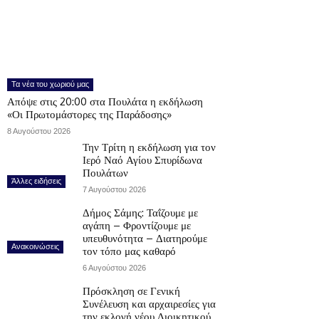
Τα νέα του χωριού μας
Απόψε στις 20:00 στα Πουλάτα η εκδήλωση
«Οι Πρωτομάστορες της Παράδοσης»
8 Αυγούστου 2026
Την Τρίτη η εκδήλωση για τον
Ιερό Ναό Αγίου Σπυρίδωνα
Πουλάτων
Άλλες ειδήσεις
7 Αυγούστου 2026
Δήμος Σάμης: Ταΐζουμε με
αγάπη – Φροντίζουμε με
υπευθυνότητα – Διατηρούμε
Ανακοινώσεις
τον τόπο μας καθαρό
6 Αυγούστου 2026
Πρόσκληση σε Γενική
Συνέλευση και αρχαιρεσίες για
την εκλογή νέου Διοικητικού