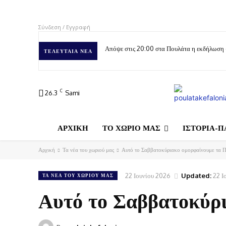
Σύνδεση / Εγγραφή
Απόψε στις 20:00 στα Πουλάτα η εκδήλωση
ΤΕΛΕΥΤΑΊΑ ΝΈΑ
C
26.3
Sami
ΑΡΧΙΚΗ
ΤΟ ΧΩΡΙΟ ΜΑΣ
ΙΣΤΟΡΙΑ-Π
Αρχική
Τα νέα του χωριού μας
Αυτό το Σαββατοκύριακο ομορφαίνουμε τα Π
22 Ιουνίου 2026
Updated:
22 Ι
ΤΑ ΝΈΑ ΤΟΥ ΧΩΡΙΟΎ ΜΑΣ
Αυτό το Σαββατοκύρι