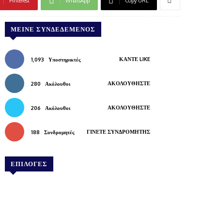
Pinterest
WhatsApp
Copy URL
ΜΕΊΝΕ ΣΥΝΔΕΔΕΜΈΝΟΣ
ΚΆΝΤΕ LIKE
1,093
Υποστηρικτές
ΑΚΟΛΟΥΘΉΣΤΕ
280
Ακόλουθοι
ΑΚΟΛΟΥΘΉΣΤΕ
206
Ακόλουθοι
ΓΊΝΕΤΕ ΣΥΝΔΡΟΜΗΤΉΣ
188
Συνδρομητές
ΕΠΙΛΟΓΕΣ