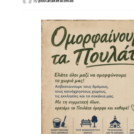
By
poulatakefalonias