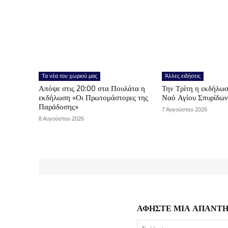
Τα νέα του χωριού μας
Άλλες ειδήσεις
Απόψε στις 20:00 στα Πουλάτα η
Την Τρίτη η εκδήλωσ
εκδήλωση «Οι Πρωτομάστορες της
Ναό Αγίου Σπυρίδω
Παράδοσης»
7 Αυγούστου 2026
8 Αυγούστου 2026
ΑΦΗΣΤΕ ΜΙΑ ΑΠΑΝΤ