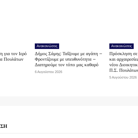
Ανακοινώσεις
Ανακοινώσεις
η για τον Ιερό
Δήμος Σάμης: Ταΐζουμε με αγάπη –
Πρόσκληση σε 
να Πουλάτων
Φροντίζουμε με υπευθυνότητα –
και αρχαιρεσίε
Διατηρούμε τον τόπο μας καθαρό
νέου Διοικητι
Π.Σ. Πουλάτω
6 Αυγούστου 2026
5 Αυγούστου 2026
ΗΣΗ