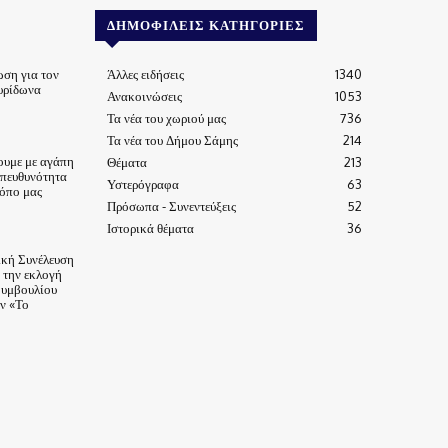
ΔΗΜΟΦΙΛΕΊΣ ΚΑΤΗΓΟΡΊΕΣ
ωση για τον
Άλλες ειδήσεις
1340
υρίδωνα
Ανακοινώσεις
1053
Τα νέα του χωριού μας
736
Τα νέα του Δήμου Σάμης
214
ουμε με αγάπη
Θέματα
213
υπευθυνότητα
Υστερόγραφα
63
τόπο μας
Πρόσωπα - Συνεντεύξεις
52
Ιστορικά θέματα
36
ική Συνέλευση
α την εκλογή
Συμβουλίου
ν «Το