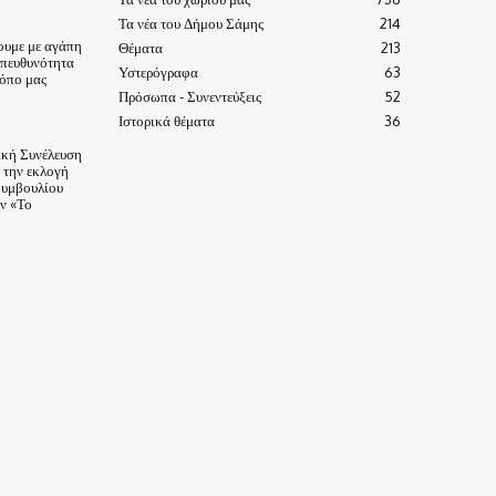
Τα νέα του Δήμου Σάμης
214
ουμε με αγάπη
Θέματα
213
υπευθυνότητα
Υστερόγραφα
63
τόπο μας
Πρόσωπα - Συνεντεύξεις
52
Ιστορικά θέματα
36
ική Συνέλευση
α την εκλογή
Συμβουλίου
ν «Το