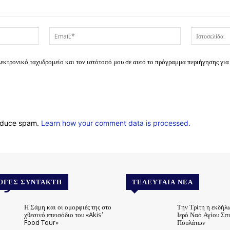
Όνομα:*
Email:*
λεκτρονικό ταχυδρομείο και τον ιστότοπό μου σε αυτό το πρόγραμμα περιήγησης για
reduce spam.
Learn how your comment data is processed.
.gr
ΟΓΈΣ ΣΥΝΤΆΚΤΗ
ΤΕΛΕΥΤΑΊΑ ΝΈΑ
Η Σάμη και οι ομορφιές της στο
Την Τρίτη η εκδήλ
χθεσινό επεισόδιο του «Akis’
Ιερό Ναό Αγίου Σπ
Food Tour»
Πουλάτων