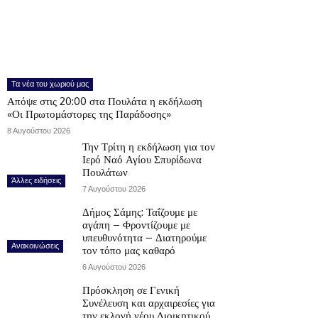
Τα νέα του χωριού μας
Απόψε στις 20:00 στα Πουλάτα η εκδήλωση
«Οι Πρωτομάστορες της Παράδοσης»
8 Αυγούστου 2026
Την Τρίτη η εκδήλωση για τον
Ιερό Ναό Αγίου Σπυρίδωνα
Πουλάτων
Άλλες ειδήσεις
7 Αυγούστου 2026
Δήμος Σάμης: Ταΐζουμε με
αγάπη – Φροντίζουμε με
υπευθυνότητα – Διατηρούμε
Ανακοινώσεις
τον τόπο μας καθαρό
6 Αυγούστου 2026
Πρόσκληση σε Γενική
Συνέλευση και αρχαιρεσίες για
την εκλογή νέου Διοικητικού