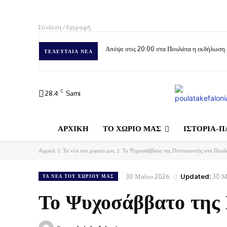
Σύνδεση / Εγγραφή
Απόψε στις 20:00 στα Πουλάτα η εκδήλωση
ΤΕΛΕΥΤΑΊΑ ΝΈΑ
C
28.4
Sami
ΑΡΧΙΚΗ
ΤΟ ΧΩΡΙΟ ΜΑΣ
ΙΣΤΟΡΙΑ-Π
Αρχική
Τα νέα του χωριού μας
Το Ψυχοσάββατο της Πεντηκοστής στα Πουλ
30 Μαΐου 2026
Updated:
30 Μ
ΤΑ ΝΈΑ ΤΟΥ ΧΩΡΙΟΎ ΜΑΣ
Το Ψυχοσάββατο της