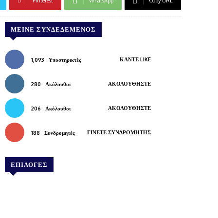
Pinterest
WhatsApp
Copy URL
ΜΕΊΝΕ ΣΥΝΔΕΔΕΜΈΝΟΣ
ΚΆΝΤΕ LIKE
1,093
Υποστηρικτές
ΑΚΟΛΟΥΘΉΣΤΕ
280
Ακόλουθοι
ΑΚΟΛΟΥΘΉΣΤΕ
206
Ακόλουθοι
ΓΊΝΕΤΕ ΣΥΝΔΡΟΜΗΤΉΣ
188
Συνδρομητές
ΕΠΙΛΟΓΕΣ