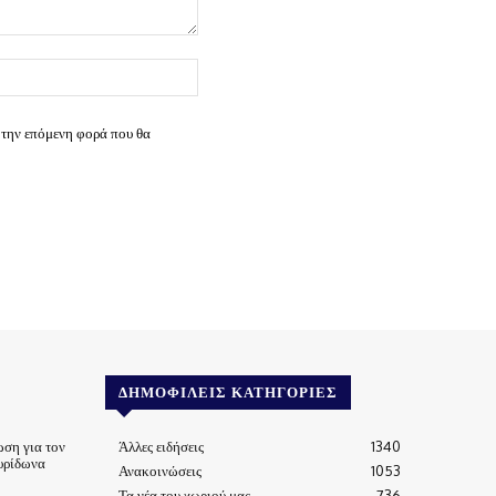
Ιστοσελίδα:
 την επόμενη φορά που θα
ΔΗΜΟΦΙΛΕΊΣ ΚΑΤΗΓΟΡΊΕΣ
ωση για τον
Άλλες ειδήσεις
1340
υρίδωνα
Ανακοινώσεις
1053
Τα νέα του χωριού μας
736