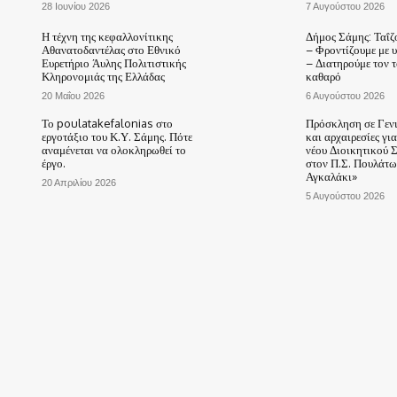
28 Ιουνίου 2026
7 Αυγούστου 2026
Η τέχνη της κεφαλλονίτικης
Δήμος Σάμης: Ταΐζ
Αθανατοδαντέλας στο Εθνικό
– Φροντίζουμε με 
Ευρετήριο Άυλης Πολιτιστικής
– Διατηρούμε τον 
Κληρονομιάς της Ελλάδας
καθαρό
20 Μαΐου 2026
6 Αυγούστου 2026
Το poulatakefalonias στο
Πρόσκληση σε Γεν
εργοτάξιο του Κ.Υ. Σάμης. Πότε
και αρχαιρεσίες γι
αναμένεται να ολοκληρωθεί το
νέου Διοικητικού 
έργο.
στον Π.Σ. Πουλάτω
Αγκαλάκι»
20 Απριλίου 2026
5 Αυγούστου 2026