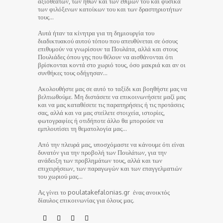
αξιοθέατων, των ηθών και των εθίμων του και φυσικά
των φιλόξενων κατοίκων του και των δραστηριοτήτων
τους…
Αυτά ήταν τα κίνητρα για τη δημιουργία του
διαδικτυακού αυτού τόπου που απευθύνεται σε όσους
επιθυμούν να γνωρίσουν τα Πουλάτα, αλλά και στους
Πουλιάδες όπου γης που θέλουν να αισθάνονται ότι
βρίσκονται κοντά στο χωριό τους, όσο μακριά και αν οι
συνθήκες τους οδήγησαν…
Ακολουθήστε μας σε αυτό το ταξίδι και βοηθήστε μας να
βελτιωθούμε. Μη διστάσετε να επικοινωνήσετε μαζί μας
και να μας καταθέσετε τις παρατηρήσεις ή τις προτάσεις
σας, αλλά και να μας στείλετε στοιχεία, ιστορίες,
φωτογραφίες ή οτιδήποτε άλλο θα μπορούσε να
εμπλουτίσει τη θεματολογία μας…
Από την πλευρά μας, υποσχόμαστε να κάνουμε ότι είναι
δυνατόν για την προβολή των Πουλάτων, για την
ανάδειξη των προβλημάτων τους, αλλά και των
επιχειρήσεων, των παραγωγών και των επαγγελματιών
του χωριού μας…
Ας γίνει το poulatakefalonias.gr ένας ανοικτός
δίαυλος επικοινωνίας για όλους μας.