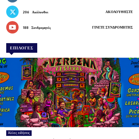
ΑΚΟΛΟΥΘΉΣΤΕ
206
Ακόλουθοι
ΓΊΝΕΤΕ ΣΥΝΔΡΟΜΗΤΉΣ
188
Συνδρομητές
ΕΠΙΛΟΓΕΣ
Άλλες ειδήσεις