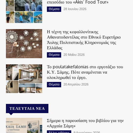
επεισόδιο του «Akis’ Food Tour»
Θέματα
28 Ιουνίου 2026
Η τέχνη της κεφαλλονίτικης
Αθανατοδαντέλας στο Εθνικό Ευρετήριο
Άυλης Πολιτιστικής Κληρονομιάς της
Ελλάδας
Θέματα
20 Μαΐου 2026
Το poulatakefalonias στο εργοτάξιο του
Κ.Υ. Σάμης. Πότε αναμένεται να
ολοκληρωθεί το έργο.
Θέματα
20 Απριλίου 2026
ΤΕΛΕΥΤΑΊΑ ΝΈΑ
Σήμερα η παρουσίαση του βιβλίου για την
«Αρχαία Σάμη»
Άλλες ειδήσεις
9 Αυγούστου 2026