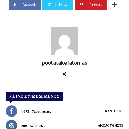
Facebook
Twitter
Pinterest
poulatakefalonias
ΜΕΊΝΕ ΣΥΝΔΕΔΕΜΈΝΟΣ
ΚΆΝΤΕ LIKE
1,093
Υποστηρικτές
ΑΚΟΛΟΥΘΉΣΤΕ
280
Ακόλουθοι