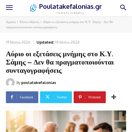
Poulatakefalonias.gr
τοπικές ειδήσεις
Αρχική
Άλλες ειδήσεις
Αύριο οι εξετάσεις μνήμης στο Κ.Υ. Σάμης - Δεν θα
πραγματοποιούνται συνταγογραφήσεις
19 Μαΐου 2026
Updated:
19 Μαΐου 2026
Αύριο οι εξετάσεις μνήμης στο Κ.Υ.
Σάμης – Δεν θα πραγματοποιούνται
συνταγογραφήσεις
By
poulatakefalonias
Facebook
Twitter
Pinterest