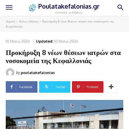
Poulatakefalonias.gr
τοπικές ειδήσεις
Αρχική
Άλλες ειδήσεις
Προκήρυξη 8 νέων θέσεων ιατρών στα νοσοκομεία της
Κεφαλλονιάς
10 Μαΐου 2026
Updated:
10 Μαΐου 2026
Προκήρυξη 8 νέων θέσεων ιατρών στα
νοσοκομεία της Κεφαλλονιάς
By
poulatakefalonias
Facebook
Twitter
Pinterest