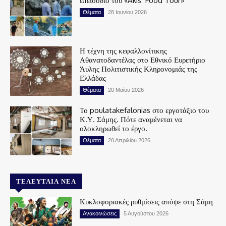
επεισόδιο του «Akis’ Food Tour»
Θέματα
28 Ιουνίου 2026
Η τέχνη της κεφαλλονίτικης
Αθανατοδαντέλας στο Εθνικό Ευρετήριο
Άυλης Πολιτιστικής Κληρονομιάς της
Ελλάδας
Θέματα
20 Μαΐου 2026
Το poulatakefalonias στο εργοτάξιο του
Κ.Υ. Σάμης. Πότε αναμένεται να
ολοκληρωθεί το έργο.
Θέματα
20 Απριλίου 2026
ΤΕΛΕΥΤΑΊΑ ΝΈΑ
Κυκλοφοριακές ρυθμίσεις απόψε στη Σάμη
Ανακοινώσεις
5 Αυγούστου 2026