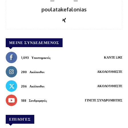
poulatakefalonias
ΜΕΊΝΕ ΣΥΝΔΕΔΕΜΈΝΟΣ
ΚΆΝΤΕ LIKE
1,093
Υποστηρικτές
ΑΚΟΛΟΥΘΉΣΤΕ
280
Ακόλουθοι
ΑΚΟΛΟΥΘΉΣΤΕ
206
Ακόλουθοι
ΓΊΝΕΤΕ ΣΥΝΔΡΟΜΗΤΉΣ
188
Συνδρομητές
ΕΠΙΛΟΓΕΣ