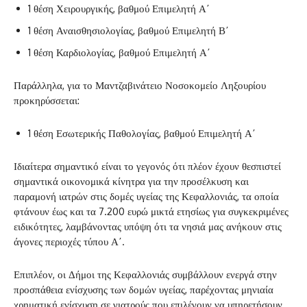
1 θέση Χειρουργικής, βαθμού Επιμελητή Α΄
1 θέση Αναισθησιολογίας, βαθμού Επιμελητή Β΄
1 θέση Καρδιολογίας, βαθμού Επιμελητή Α΄
Παράλληλα, για το Μαντζαβινάτειο Νοσοκομείο Ληξουρίου
προκηρύσσεται:
1 θέση Εσωτερικής Παθολογίας, βαθμού Επιμελητή Α΄
Ιδιαίτερα σημαντικό είναι το γεγονός ότι πλέον έχουν θεσπιστεί
σημαντικά οικονομικά κίνητρα για την προσέλκυση και
παραμονή ιατρών στις δομές υγείας της Κεφαλλονιάς, τα οποία
φτάνουν έως και τα 7.200 ευρώ μικτά ετησίως για συγκεκριμένες
ειδικότητες, λαμβάνοντας υπόψη ότι τα νησιά μας ανήκουν στις
άγονες περιοχές τύπου Α΄.
Επιπλέον, οι Δήμοι της Κεφαλλονιάς συμβάλλουν ενεργά στην
προσπάθεια ενίσχυσης των δομών υγείας, παρέχοντας μηνιαία
χρηματική ενίσχυση σε γιατρούς που επιλέγουν να υπηρετήσουν