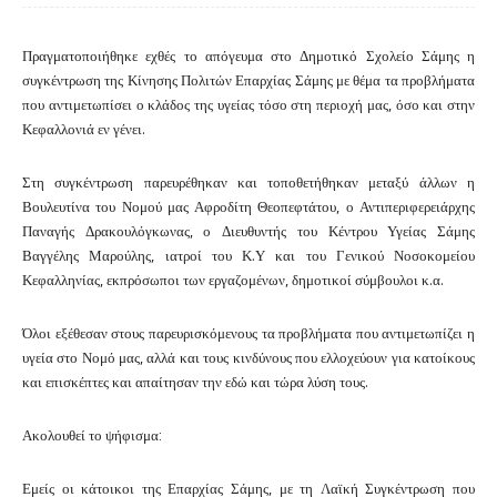
Πραγματοποιήθηκε εχθές το απόγευμα στο Δημοτικό Σχολείο Σάμης η
συγκέντρωση της Κίνησης Πολιτών Επαρχίας Σάμης με θέμα τα προβλήματα
που αντιμετωπίσει ο κλάδος της υγείας τόσο στη περιοχή μας, όσο και στην
Κεφαλλονιά εν γένει.
Στη συγκέντρωση παρευρέθηκαν και τοποθετήθηκαν μεταξύ άλλων η
Βουλευτίνα του Νομού μας Αφροδίτη Θεοπεφτάτου, ο Αντιπεριφερειάρχης
Παναγής Δρακουλόγκωνας, ο Διευθυντής του Κέντρου Υγείας Σάμης
Βαγγέλης Μαρούλης, ιατροί του Κ.Υ και του Γενικού Νοσοκομείου
Κεφαλληνίας, εκπρόσωποι των εργαζομένων, δημοτικοί σύμβουλοι κ.α.
Όλοι εξέθεσαν στους παρευρισκόμενους τα προβλήματα που αντιμετωπίζει η
υγεία στο Νομό μας, αλλά και τους κινδύνους που ελλοχεύουν για κατοίκους
και επισκέπτες και απαίτησαν την εδώ και τώρα λύση τους.
Ακολουθεί το ψήφισμα:
Εμείς οι κάτοικοι της Επαρχίας Σάμης, με τη Λαϊκή Συγκέντρωση που