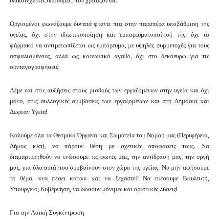
Οργισμένοι φωνάζουμε δυνατά φτάνει πια στην παραπέρα υποβάθμιση της
υγείας, όχι στην ιδιωτικοποίηση και εμπορευματοποίησή της, όχι το
φάρμακο να αντιμετωπίζεται ως εμπόρευμα, με υψηλές συμμετοχές για τους
ασφαλισμένους, αλλά ως κοινωνικό αγαθό, ό
χι στο δεκάευρω για τις
συνταγογραφήσεις!
Λέμε ναι
στις αυξήσεις στους μισθούς των εργαζομένων στην υγεία και όχι
μόνο,
στις συλλογικές συμβάσεις των εργαζομένων και
στη Δημόσια και
Δωρεάν Υγεία!
Καλούμε όλα τα Θεσμικά Όργανα και Σωματεία του Νομού μας (Περιφέρεια,
Δήμος κλπ), να πάρουν θέση με σχετικές αποφάσεις τους.
Να
διαμαρτυρηθούν να ενώσουμε τις φωνές μας, την αντίδρασή μας, την οργή
μας, για όλα αυτά που συμβαίνουν στον χώρο της υγείας.
Να μην αφήσουμε
το θέμα, «να πέσει κάτω» και να ξεχαστεί!
Να πιέσουμε Βουλευτή,
Υπουργείο, Κυβέρνηση, να δώσουν μόνιμες και οριστικές λύσεις!
Για την Λαϊκή Συγκέντρωση