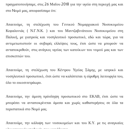
πραγματοποιήσαμε, στις 26 Μαΐου 2018 για την υγεία στη περιοχή μας και
στο Nομό μας, αποφασίσαμε ότι:
Απαιτούμε, τη στελέχωση του Γενικού Νομαρχιακού Νοσοκομείου
Κεφαλονιάς ( Ν.Γ.Ν.Κ. ) και του Μαντζαβινάτειου Νοσοκομείου στη
Παλική, με γιατρούς και νοσηλευτικό προσωπικό, εδώ και τώρα, για να
αντιμετωπιστούν οι σοβαρές ελλείψεις τους, έτσι ώστε να μπορούν να
ανταποκριθούν, στις ανάγκες υγείας των κατοίκων του νομού μας και των
επισκεπτών του.
Απαιτούμε, τη στελέχωση του Κέντρου Υγείας Σάμης, με ιατρικό και
νοσηλευτικό προσωπικό, έτσι ώστε να καλύπτεται η εύρυθμη λειτουργία του,
όλο το εικοσιτετράωρο.
Απαιτούμε, την άμεση πρόσληψη προσωπικού στο ΕΚΑΒ, έτσι ώστε να
μπορέσει να ανταποκρίνεται άμεσα και χωρίς καθυστερήσεις σε όλα τα
περιστατικά στο Νομό μας.
Απαιτούμε, την κάλυψη των νοσοκομείων και του Κ.Υ. με τις αναγκαίες
υλικοτεχνικές υποδομές, που χρειάζονται.