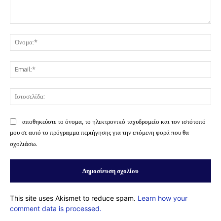
Σχόλιο:
Όν
Ema
Ισ
αποθηκεύστε το όνομα, το ηλεκτρονικό ταχυδρομείο και τον ιστότοπό
μου σε αυτό το πρόγραμμα περιήγησης για την επόμενη φορά που θα
σχολιάσω.
This site uses Akismet to reduce spam.
Learn how your
comment data is processed.