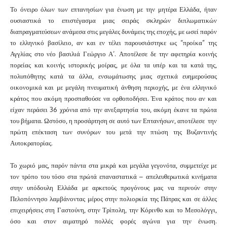
Το όνειρο όλων των επτανησίων για ένωση με την μητέρα Ελλάδα, ήταν
ουσιαστικά το επιστέγασμα μιας σειράς σκληρών διπλωματικών
διαπραγματεύσεων ανάμεσα στις μεγάλες δυνάμεις της εποχής, με ωσεί παρόν
το ελληνικό βασίλειο, αν και εν τέλει παρουσιάστηκε ως “προίκα” της
Αγγλίας στο νέο βασιλιά Γεώργιο Α’.
Αποτέλεσε δε την αφετηρία κοινής
πορείας και κοινής ιστορικής μοίρας, με όλα τα υπέρ και τα κατά της,
πολυπόθητης κατά τα άλλα, ενσωμάτωσης μιας σχετικά ευημερούσας
οικονομικά και με μεγάλη πνευματική άνθηση περιοχής, με ένα ελληνικό
κράτος που ακόμη προσπαθούσε να ορθοποδήσει. Ένα κράτος που αν και
είχαν περάσει 36 χρόνια από την ανεξαρτησία του, ακόμη έκανε τα πρώτα
του βήματα. Ωστόσο, η προσάρτηση σε αυτό των Επτανήσων, αποτέλεσε την
πρώτη επέκταση των συνόρων του μετά την πτώση της Βυζαντινής
Αυτοκρατορίας.
Το χωριό μας, παρόν πάντα στα μικρά και μεγάλα γεγονότα, συμμετείχε με
τον τρόπο του τόσο στα πρώτά επαναστατικά – απελευθερωτικά κινήματα
στην υπόδουλη Ελλάδα με αρκετούς προγόνους μας να περνούν στην
Πελοπόννησο λαμβάνοντας μέρος στην πολιορκία της Πάτρας και σε άλλες
επιχειρήσεις στη Γαστούνη, στην Τρίπολη, την Κόρινθο και το Μεσολόγγι,
όσο και στον αιματηρό πολλές φορές αγώνα για την ένωση.