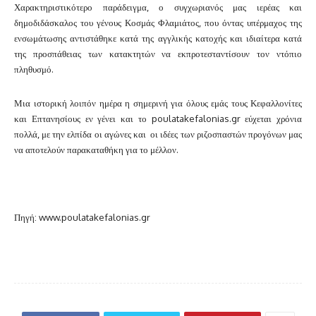
Χαρακτηριστικότερο παράδειγμα, ο συγχωριανός μας ιερέας και
δημοδιδάσκαλος του γένους Κοσμάς Φλαμιάτος, που όντας υπέρμαχος της
ενσωμάτωσης αντιστάθηκε κατά της αγγλικής κατοχής και ιδιαίτερα κατά
της προσπάθειας των κατακτητών να εκπροτεσταντίσουν τον ντόπιο
πληθυσμό.
Μια ιστορική λοιπόν ημέρα η σημερινή για όλους εμάς τους Κεφαλλονίτες
και Επτανησίους εν γένει και το poulatakefalonias.gr εύχεται χρόνια
πολλά, με την ελπίδα οι αγώνες και οι ιδέες των ριζοσπαστών προγόνων μας
να αποτελούν παρακαταθήκη για το μέλλον.
Πηγή: www.poulatakefalonias.gr