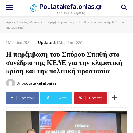
Poulatakefalonias.gr
τοπικές ειδήσεις
Αρχική
Άλλες ειδήσεις
Η παρέμβαση του Σπύρου Σπαθή στο συνέδριο της ΚΕΔΕ για
την κλιματική...
1 Μαρτίου 2026
Updated:
1 Μαρτίου 2026
Η παρέμβαση του Σπύρου Σπαθή στο
συνέδριο της ΚΕΔΕ για την κλιματική
κρίση και την πολιτική προστασία
By
poulatakefalonias
Facebook
Twitter
Pinterest