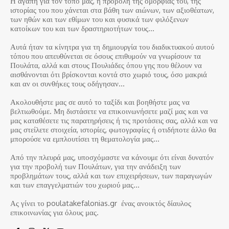
Η αγάπη για τον τόπο μας, η προβολή της ομορφιάς του, της
ιστορίας του που χάνεται στα βάθη των αιώνων, των αξιοθέατων,
των ηθών και των εθίμων του και φυσικά των φιλόξενων
κατοίκων του και των δραστηριοτήτων τους…
Αυτά ήταν τα κίνητρα για τη δημιουργία του διαδικτυακού αυτού
τόπου που απευθύνεται σε όσους επιθυμούν να γνωρίσουν τα
Πουλάτα, αλλά και στους Πουλιάδες όπου γης που θέλουν να
αισθάνονται ότι βρίσκονται κοντά στο χωριό τους, όσο μακριά
και αν οι συνθήκες τους οδήγησαν…
Ακολουθήστε μας σε αυτό το ταξίδι και βοηθήστε μας να
βελτιωθούμε. Μη διστάσετε να επικοινωνήσετε μαζί μας και να
μας καταθέσετε τις παρατηρήσεις ή τις προτάσεις σας, αλλά και να
μας στείλετε στοιχεία, ιστορίες, φωτογραφίες ή οτιδήποτε άλλο θα
μπορούσε να εμπλουτίσει τη θεματολογία μας…
Από την πλευρά μας, υποσχόμαστε να κάνουμε ότι είναι δυνατόν
για την προβολή των Πουλάτων, για την ανάδειξη των
προβλημάτων τους, αλλά και των επιχειρήσεων, των παραγωγών
και των επαγγελματιών του χωριού μας…
Ας γίνει το poulatakefalonias.gr ένας ανοικτός δίαυλος
επικοινωνίας για όλους μας.