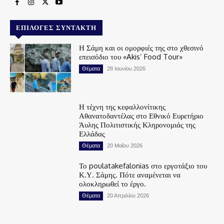
ΕΠΙΛΟΓΈΣ ΣΥΝΤΆΚΤΗ
Η Σάμη και οι ομορφιές της στο χθεσινό
επεισόδιο του «Akis’ Food Tour»
Θέματα
28 Ιουνίου 2026
Η τέχνη της κεφαλλονίτικης
Αθανατοδαντέλας στο Εθνικό Ευρετήριο
Άυλης Πολιτιστικής Κληρονομιάς της
Ελλάδας
Θέματα
20 Μαΐου 2026
Το poulatakefalonias στο εργοτάξιο του
Κ.Υ. Σάμης. Πότε αναμένεται να
ολοκληρωθεί το έργο.
Θέματα
20 Απριλίου 2026