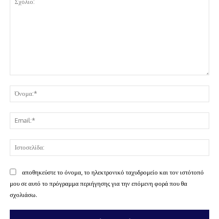
Σχόλιο:
Όν
Ema
Ισ
αποθηκεύστε το όνομα, το ηλεκτρονικό ταχυδρομείο και τον ιστότοπό
μου σε αυτό το πρόγραμμα περιήγησης για την επόμενη φορά που θα
σχολιάσω.