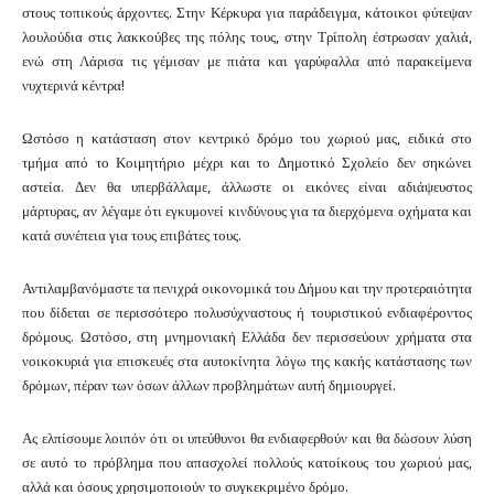
στους τοπικούς άρχοντες. Στην Κέρκυρα για παράδειγμα, κάτοικοι φύτεψαν
λουλούδια στις λακκούβες της πόλης τους, στην Τρίπολη έστρωσαν χαλιά,
ενώ στη Λάρισα τις γέμισαν με πιάτα και γαρύφαλλα από παρακείμενα
νυχτερινά κέντρα!
Ωστόσο η κατάσταση στον κεντρικό δρόμο του χωριού μας, ειδικά στο
τμήμα από το Κοιμητήριο μέχρι και το Δημοτικό Σχολείο δεν σηκώνει
αστεία. Δεν θα υπερβάλλαμε, άλλωστε οι εικόνες είναι αδιάψευστος
μάρτυρας, αν λέγαμε ότι εγκυμονεί κινδύνους για τα διερχόμενα οχήματα και
κατά συνέπεια για τους επιβάτες τους.
Αντιλαμβανόμαστε τα πενιχρά οικονομικά του Δήμου και την προτεραιότητα
που δίδεται σε περισσότερο πολυσύχναστους ή τουριστικού ενδιαφέροντος
δρόμους. Ωστόσο, στη μνημονιακή Ελλάδα δεν περισσεύουν χρήματα στα
νοικοκυριά για επισκευές στα αυτοκίνητα λόγω της κακής κατάστασης των
δρόμων, πέραν των όσων άλλων προβλημάτων αυτή δημιουργεί.
Ας ελπίσουμε λοιπόν ότι οι υπεύθυνοι θα ενδιαφερθούν και θα δώσουν λύση
σε αυτό το πρόβλημα που απασχολεί πολλούς κατοίκους του χωριού μας,
αλλά και όσους χρησιμοποιούν το συγκεκριμένο δρόμο.