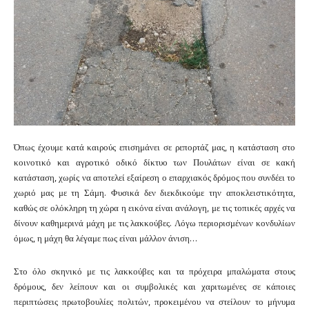
Όπως έχουμε κατά καιρούς επισημάνει σε ρεπορτάζ μας, η κατάσταση στο
κοινοτικό και αγροτικό οδικό δίκτυο των Πουλάτων είναι σε κακή
κατάσταση, χωρίς να αποτελεί εξαίρεση ο επαρχιακός δρόμος που συνδέει το
χωριό μας με τη Σάμη. Φυσικά δεν διεκδικούμε την αποκλειστικότητα,
καθώς σε ολόκληρη τη χώρα η εικόνα είναι ανάλογη, με τις τοπικές αρχές να
δίνουν καθημερινά μάχη με τις λακκούβες. Λόγω περιορισμένων κονδυλίων
όμως, η μάχη θα λέγαμε πως είναι μάλλον άνιση…
Στο όλο σκηνικό με τις λακκούβες και τα πρόχειρα μπαλώματα στους
δρόμους, δεν λείπουν και οι συμβολικές και χαριτωμένες σε κάποιες
περιπτώσεις πρωτοβουλίες πολιτών, προκειμένου να στείλουν το μήνυμα