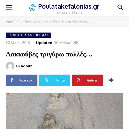
Poulatakefalonias.gr
τοπικές ειδήσεις
Αρχική
Τα νέα του χωριού μας
Λακκούβες τριγύρω πολλές...
ΤΑ ΝΈΑ ΤΟΥ ΧΩΡΙΟΎ ΜΑΣ
30 Μαΐου 2018
Updated:
30 Μαΐου 2018
Λακκούβες τριγύρω πολλές…
By
admin
Facebook
Twitter
Pinterest