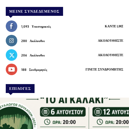
ΜΕΊΝΕ ΣΥΝΔΕΔΕΜΈΝΟΣ
ΚΆΝΤΕ LIKE
1,093
Υποστηρικτές
ΑΚΟΛΟΥΘΉΣΤΕ
280
Ακόλουθοι
ΑΚΟΛΟΥΘΉΣΤΕ
206
Ακόλουθοι
ΓΊΝΕΤΕ ΣΥΝΔΡΟΜΗΤΉΣ
188
Συνδρομητές
ΕΠΙΛΟΓΕΣ