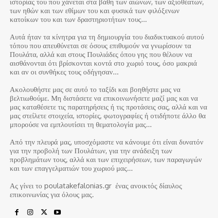
ιστορίας του που χάνεται στα βάθη των αιώνων, των αξιοθέατων,
των ηθών και των εθίμων του και φυσικά των φιλόξενων
κατοίκων του και των δραστηριοτήτων τους…
Αυτά ήταν τα κίνητρα για τη δημιουργία του διαδικτυακού αυτού
τόπου που απευθύνεται σε όσους επιθυμούν να γνωρίσουν τα
Πουλάτα, αλλά και στους Πουλιάδες όπου γης που θέλουν να
αισθάνονται ότι βρίσκονται κοντά στο χωριό τους, όσο μακριά
και αν οι συνθήκες τους οδήγησαν…
Ακολουθήστε μας σε αυτό το ταξίδι και βοηθήστε μας να
βελτιωθούμε. Μη διστάσετε να επικοινωνήσετε μαζί μας και να
μας καταθέσετε τις παρατηρήσεις ή τις προτάσεις σας, αλλά και να
μας στείλετε στοιχεία, ιστορίες, φωτογραφίες ή οτιδήποτε άλλο θα
μπορούσε να εμπλουτίσει τη θεματολογία μας…
Από την πλευρά μας, υποσχόμαστε να κάνουμε ότι είναι δυνατόν
για την προβολή των Πουλάτων, για την ανάδειξη των
προβλημάτων τους, αλλά και των επιχειρήσεων, των παραγωγών
και των επαγγελματιών του χωριού μας…
Ας γίνει το poulatakefalonias.gr ένας ανοικτός δίαυλος
επικοινωνίας για όλους μας.