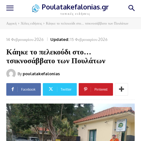
Poulatakefalonias.gr
τοπικές ειδήσεις
Αρχική
Άλλες ειδήσεις
Κάηκε το πελεκούδι στο... τσικνοσάββατο των Πουλάτων
14 Φεβρουαρίου 2026
Updated:
15 Φεβρουαρίου 2026
Κάηκε το πελεκούδι στο…
τσικνοσάββατο των Πουλάτων
By
poulatakefalonias
Facebook
Twitter
Pinterest