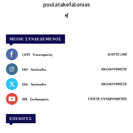
poulatakefalonias
ΜΕΊΝΕ ΣΥΝΔΕΔΕΜΈΝΟΣ
ΚΆΝΤΕ LIKE
1,093
Υποστηρικτές
ΑΚΟΛΟΥΘΉΣΤΕ
280
Ακόλουθοι
ΑΚΟΛΟΥΘΉΣΤΕ
206
Ακόλουθοι
ΓΊΝΕΤΕ ΣΥΝΔΡΟΜΗΤΉΣ
188
Συνδρομητές
ΕΠΙΛΟΓΕΣ