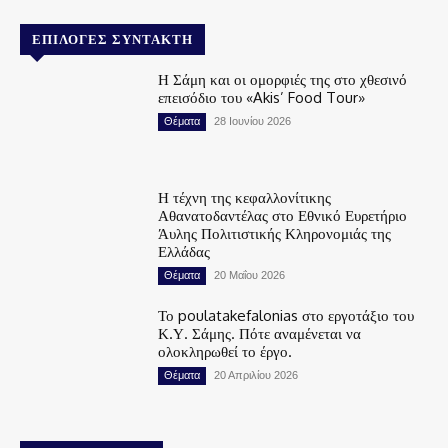
ΕΠΙΛΟΓΈΣ ΣΥΝΤΆΚΤΗ
Η Σάμη και οι ομορφιές της στο χθεσινό
επεισόδιο του «Akis’ Food Tour»
Θέματα
28 Ιουνίου 2026
Η τέχνη της κεφαλλονίτικης
Αθανατοδαντέλας στο Εθνικό Ευρετήριο
Άυλης Πολιτιστικής Κληρονομιάς της
Ελλάδας
Θέματα
20 Μαΐου 2026
Το poulatakefalonias στο εργοτάξιο του
Κ.Υ. Σάμης. Πότε αναμένεται να
ολοκληρωθεί το έργο.
Θέματα
20 Απριλίου 2026