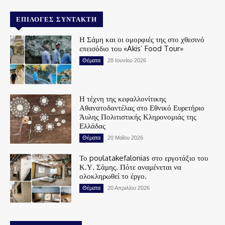
ΕΠΙΛΟΓΈΣ ΣΥΝΤΆΚΤΗ
Η Σάμη και οι ομορφιές της στο χθεσινό
επεισόδιο του «Akis’ Food Tour»
Θέματα
28 Ιουνίου 2026
Η τέχνη της κεφαλλονίτικης
Αθανατοδαντέλας στο Εθνικό Ευρετήριο
Άυλης Πολιτιστικής Κληρονομιάς της
Ελλάδας
Θέματα
20 Μαΐου 2026
Το poulatakefalonias στο εργοτάξιο του
Κ.Υ. Σάμης. Πότε αναμένεται να
ολοκληρωθεί το έργο.
Θέματα
20 Απριλίου 2026