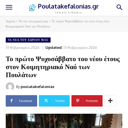
Poulatakefalonias.gr
τοπικές ειδήσεις
Αρχική
Τα νέα του χωριού μας
Το πρώτο Ψυχοσάββατο του νέου έτους στον
Κοιμητηριακό Ναό των Πουλάτων
ΤΑ ΝΈΑ ΤΟΥ ΧΩΡΙΟΎ ΜΑΣ
13 Φεβρουαρίου 2026
Updated:
13 Φεβρουαρίου 2026
Το πρώτο Ψυχοσάββατο του νέου έτους
στον Κοιμητηριακό Ναό των
Πουλάτων
By
poulatakefalonias
Facebook
Twitter
Pinterest