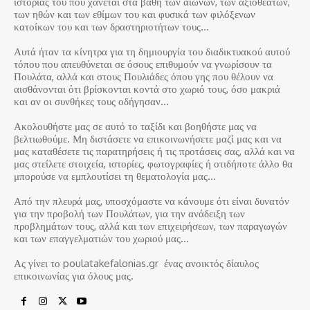
ιστορίας του που χάνεται στα βάθη των αιώνων, των αξιοθέατων,
των ηθών και των εθίμων του και φυσικά των φιλόξενων
κατοίκων του και των δραστηριοτήτων τους…
Αυτά ήταν τα κίνητρα για τη δημιουργία του διαδικτυακού αυτού
τόπου που απευθύνεται σε όσους επιθυμούν να γνωρίσουν τα
Πουλάτα, αλλά και στους Πουλιάδες όπου γης που θέλουν να
αισθάνονται ότι βρίσκονται κοντά στο χωριό τους, όσο μακριά
και αν οι συνθήκες τους οδήγησαν…
Ακολουθήστε μας σε αυτό το ταξίδι και βοηθήστε μας να
βελτιωθούμε. Μη διστάσετε να επικοινωνήσετε μαζί μας και να
μας καταθέσετε τις παρατηρήσεις ή τις προτάσεις σας, αλλά και να
μας στείλετε στοιχεία, ιστορίες, φωτογραφίες ή οτιδήποτε άλλο θα
μπορούσε να εμπλουτίσει τη θεματολογία μας…
Από την πλευρά μας, υποσχόμαστε να κάνουμε ότι είναι δυνατόν
για την προβολή των Πουλάτων, για την ανάδειξη των
προβλημάτων τους, αλλά και των επιχειρήσεων, των παραγωγών
και των επαγγελματιών του χωριού μας…
Ας γίνει το poulatakefalonias.gr ένας ανοικτός δίαυλος
επικοινωνίας για όλους μας.