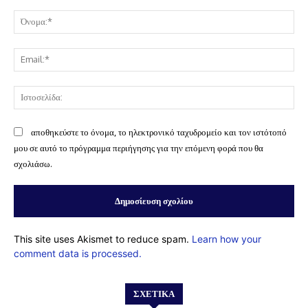
Σχόλιο:
Όν
Ema
Ισ
αποθηκεύστε το όνομα, το ηλεκτρονικό ταχυδρομείο και τον ιστότοπό
μου σε αυτό το πρόγραμμα περιήγησης για την επόμενη φορά που θα
σχολιάσω.
This site uses Akismet to reduce spam.
Learn how your
comment data is processed.
ΣΧΕΤΙΚΆ