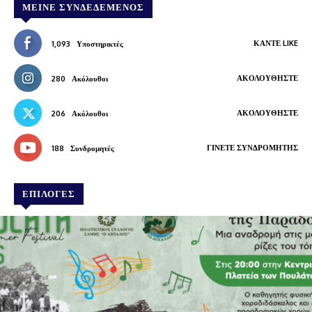
ΜΕΊΝΕ ΣΥΝΔΕΔΕΜΈΝΟΣ
ΚΆΝΤΕ LIKE
1,093
Υποστηρικτές
ΑΚΟΛΟΥΘΉΣΤΕ
280
Ακόλουθοι
ΑΚΟΛΟΥΘΉΣΤΕ
206
Ακόλουθοι
ΓΊΝΕΤΕ ΣΥΝΔΡΟΜΗΤΉΣ
188
Συνδρομητές
ΕΠΙΛΟΓΕΣ