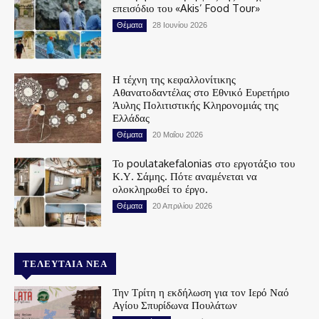
επεισόδιο του «Akis’ Food Tour»
Θέματα
28 Ιουνίου 2026
Η τέχνη της κεφαλλονίτικης
Αθανατοδαντέλας στο Εθνικό Ευρετήριο
Άυλης Πολιτιστικής Κληρονομιάς της
Ελλάδας
Θέματα
20 Μαΐου 2026
Το poulatakefalonias στο εργοτάξιο του
Κ.Υ. Σάμης. Πότε αναμένεται να
ολοκληρωθεί το έργο.
Θέματα
20 Απριλίου 2026
ΤΕΛΕΥΤΑΊΑ ΝΈΑ
Την Τρίτη η εκδήλωση για τον Ιερό Ναό
Αγίου Σπυρίδωνα Πουλάτων