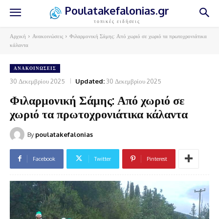
Poulatakefalonias.gr
τοπικές ειδήσεις
Αρχική
Ανακοινώσεις
Φιλαρμονική Σάμης: Από χωριό σε χωριό τα πρωτοχρονιάτικα
κάλαντα
ΑΝΑΚΟΙΝΏΣΕΙΣ
30 Δεκεμβρίου 2025
Updated:
30 Δεκεμβρίου 2025
Φιλαρμονική Σάμης: Από χωριό σε
χωριό τα πρωτοχρονιάτικα κάλαντα
By
poulatakefalonias
Facebook
Twitter
Pinterest