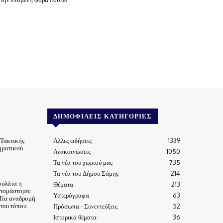
ΔΗΜΟΦΙΛΕΊΣ ΚΑΤΗΓΟΡΊΕΣ
 Τακτικής
Άλλες ειδήσεις
1339
ημοτικού
Ανακοινώσεις
1050
Τα νέα του χωριού μας
735
Τα νέα του Δήμου Σάμης
214
ουλάτα η
Θέματα
213
τομάστορες
Υστερόγραφα
63
Μία αναδρομή
 του τόπου
Πρόσωπα - Συνεντεύξεις
52
Ιστορικά θέματα
36