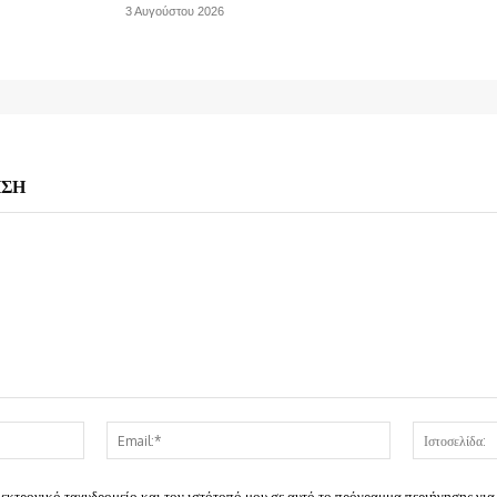
3 Αυγούστου 2026
ΗΣΗ
Όνομα:*
Email:*
λεκτρονικό ταχυδρομείο και τον ιστότοπό μου σε αυτό το πρόγραμμα περιήγησης για