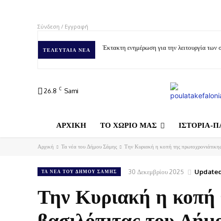
Σύνδεση / Εγγραφή
Έκτακτη ενημέρωση για την λειτουργία των
ΤΕΛΕΥΤΑΊΑ ΝΈΑ
C
26.8
Sami
ΑΡΧΙΚΗ
ΤΟ ΧΩΡΙΟ ΜΑΣ
ΙΣΤΟΡΙΑ-Π
Αρχική
Τα νέα του Δήμου Σάμης
Την Κυριακή η κοπή της πρωτοχρονιάτικη
30 Δεκεμβρίου 2025
Updated
ΤΑ ΝΈΑ ΤΟΥ ΔΉΜΟΥ ΣΆΜΗΣ
Την Κυριακή η κοπή 
βασιλόπιτας του Δήμ