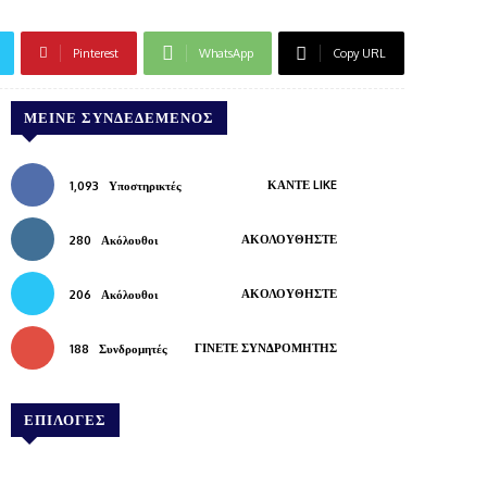
Pinterest
WhatsApp
Copy URL
ΜΕΊΝΕ ΣΥΝΔΕΔΕΜΈΝΟΣ
ΚΆΝΤΕ LIKE
1,093
Υποστηρικτές
ΑΚΟΛΟΥΘΉΣΤΕ
280
Ακόλουθοι
ΑΚΟΛΟΥΘΉΣΤΕ
206
Ακόλουθοι
ΓΊΝΕΤΕ ΣΥΝΔΡΟΜΗΤΉΣ
188
Συνδρομητές
ΕΠΙΛΟΓΕΣ