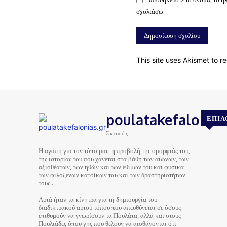
σχολιάσω.
This site uses Akismet to 
poulatakefalonias
ΕΠΙΛ
Σκοπός
Η αγάπη για τον τόπο μας, η προβολή της ομορφιάς του,
της ιστορίας του που χάνεται στα βάθη των αιώνων, των
αξιοθέατων, των ηθών και των εθίμων του και φυσικά
των φιλόξενων κατοίκων του και των δραστηριοτήτων
τους…
Αυτά ήταν τα κίνητρα για τη δημιουργία του
διαδικτυακού αυτού τόπου που απευθύνεται σε όσους
επιθυμούν να γνωρίσουν τα Πουλάτα, αλλά και στους
Πουλιάδες όπου γης που θέλουν να αισθάνονται ότι