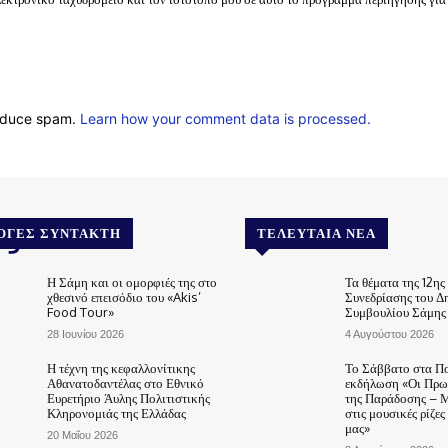
reduce spam.
Learn how your comment data is processed.
.gr
ΟΓΈΣ ΣΥΝΤΆΚΤΗ
ΤΕΛΕΥΤΑΊΑ ΝΈΑ
Η Σάμη και οι ομορφιές της στο
Τα θέματα της 12ης
χθεσινό επεισόδιο του «Akis’
Συνεδρίασης του Δ
Food Tour»
Συμβουλίου Σάμης
28 Ιουνίου 2026
4 Αυγούστου 2026
Η τέχνη της κεφαλλονίτικης
Το Σάββατο στα Π
Αθανατοδαντέλας στο Εθνικό
εκδήλωση «Οι Πρω
Ευρετήριο Άυλης Πολιτιστικής
της Παράδοσης – 
Κληρονομιάς της Ελλάδας
στις μουσικές ρίζες
μας»
20 Μαΐου 2026