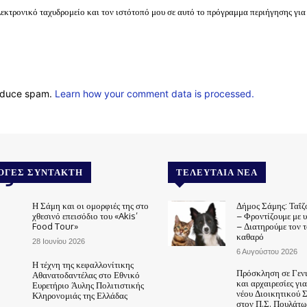
λεκτρονικό ταχυδρομείο και τον ιστότοπό μου σε αυτό το πρόγραμμα περιήγησης για
reduce spam.
Learn how your comment data is processed.
.gr
ΟΓΈΣ ΣΥΝΤΆΚΤΗ
ΤΕΛΕΥΤΑΊΑ ΝΈΑ
Η Σάμη και οι ομορφιές της στο
Δήμος Σάμης: Ταΐζ
χθεσινό επεισόδιο του «Akis’
– Φροντίζουμε με 
Food Tour»
– Διατηρούμε τον 
καθαρό
28 Ιουνίου 2026
6 Αυγούστου 2026
Η τέχνη της κεφαλλονίτικης
Πρόσκληση σε Γεν
Αθανατοδαντέλας στο Εθνικό
και αρχαιρεσίες γι
Ευρετήριο Άυλης Πολιτιστικής
νέου Διοικητικού 
Κληρονομιάς της Ελλάδας
στον Π.Σ. Πουλάτω