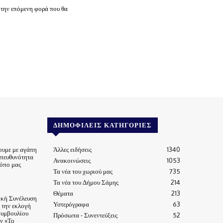
 την επόμενη φορά που θα
ΔΗΜΟΦΙΛΕΊΣ ΚΑΤΗΓΟΡΊΕΣ
ουμε με αγάπη
Άλλες ειδήσεις
1340
υπευθυνότητα
Ανακοινώσεις
1053
τόπο μας
Τα νέα του χωριού μας
735
Τα νέα του Δήμου Σάμης
214
Θέματα
213
ική Συνέλευση
Υστερόγραφα
63
α την εκλογή
Συμβουλίου
Πρόσωπα - Συνεντεύξεις
52
ν «Το