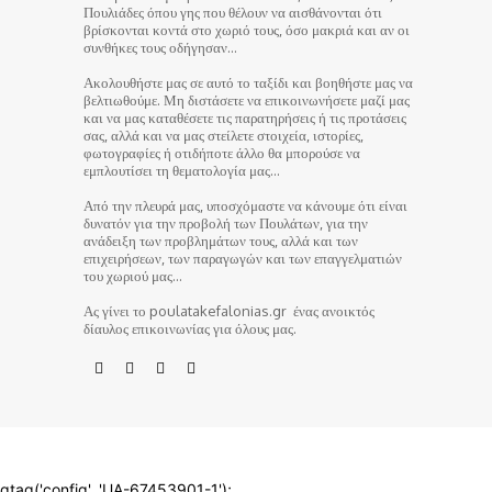
Πουλιάδες όπου γης που θέλουν να αισθάνονται ότι
βρίσκονται κοντά στο χωριό τους, όσο μακριά και αν οι
συνθήκες τους οδήγησαν…
Ακολουθήστε μας σε αυτό το ταξίδι και βοηθήστε μας να
βελτιωθούμε. Μη διστάσετε να επικοινωνήσετε μαζί μας
και να μας καταθέσετε τις παρατηρήσεις ή τις προτάσεις
σας, αλλά και να μας στείλετε στοιχεία, ιστορίες,
φωτογραφίες ή οτιδήποτε άλλο θα μπορούσε να
εμπλουτίσει τη θεματολογία μας…
Από την πλευρά μας, υποσχόμαστε να κάνουμε ότι είναι
δυνατόν για την προβολή των Πουλάτων, για την
ανάδειξη των προβλημάτων τους, αλλά και των
επιχειρήσεων, των παραγωγών και των επαγγελματιών
του χωριού μας…
Ας γίνει το poulatakefalonias.gr ένας ανοικτός
δίαυλος επικοινωνίας για όλους μας.
© poulatakefalonias.gr 2024
gtag('config', 'UA-67453901-1');