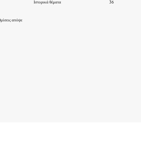
Ιστορικά θέματα
36
μίσεις απόψε
ΙΣΤΟΡΙΑ-ΠΑΡΑΔΟΣΕΙΣ
ΑΞΙΟΘΕΑΤΑ
ΕΙΔΗΣΕΙΣ – ΘΕΜΑΤΑ
ΠΡΟΣΩΠΑ
ΕΠΙΧΕΙΡΗΣΕΙΣ
ΑΡΧΕΙΟ