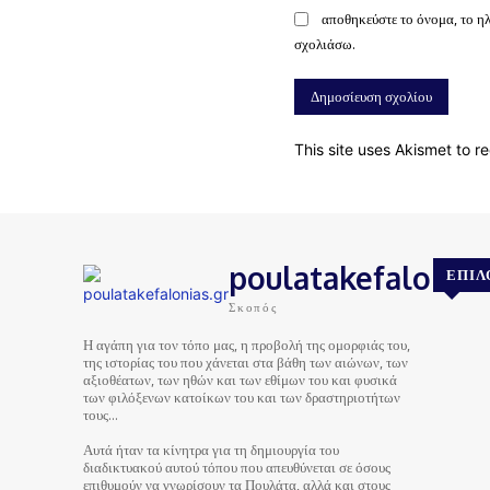
αποθηκεύστε το όνομα, το η
σχολιάσω.
This site uses Akismet to 
poulatakefalonias
ΕΠΙΛ
Σκοπός
Η αγάπη για τον τόπο μας, η προβολή της ομορφιάς του,
της ιστορίας του που χάνεται στα βάθη των αιώνων, των
αξιοθέατων, των ηθών και των εθίμων του και φυσικά
των φιλόξενων κατοίκων του και των δραστηριοτήτων
τους…
Αυτά ήταν τα κίνητρα για τη δημιουργία του
διαδικτυακού αυτού τόπου που απευθύνεται σε όσους
επιθυμούν να γνωρίσουν τα Πουλάτα, αλλά και στους