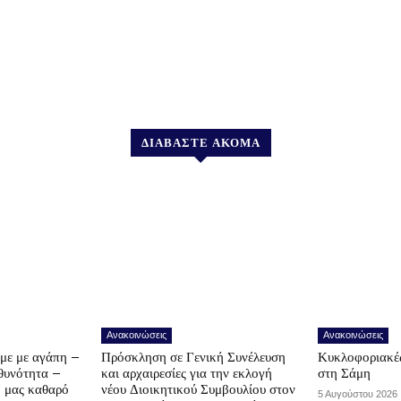
ΔΙΑΒΑΣΤΕ ΑΚΟΜΑ
Ανακοινώσεις
Ανακοινώσεις
υμε με αγάπη –
Πρόσκληση σε Γενική Συνέλευση
Κυκλοφοριακές
υθυνότητα –
και αρχαιρεσίες για την εκλογή
στη Σάμη
ο μας καθαρό
νέου Διοικητικού Συμβουλίου στον
5 Αυγούστου 2026