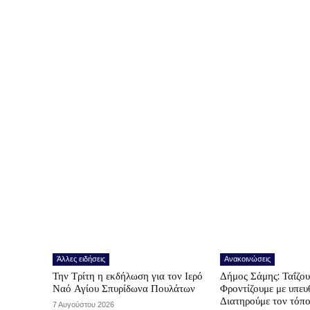
Άλλες ειδήσεις
Ανακοινώσεις
Την Τρίτη η εκδήλωση για τον Ιερό
Δήμος Σάμης: Ταΐζο
Ναό Αγίου Σπυρίδωνα Πουλάτων
Φροντίζουμε με υπε
Διατηρούμε τον τόπ
7 Αυγούστου 2026