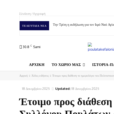
Σύνδεση / Εγγραφή
Την Τρίτη η εκδήλωση για τον Ιερό Ναό Αγ
ΤΕΛΕΥΤΑΊΑ ΝΈΑ
C
30.8
Sami
ΑΡΧΙΚΗ
ΤΟ ΧΩΡΙΟ ΜΑΣ
ΙΣΤΟΡΙΑ-Π
Αρχική
Άλλες ειδήσεις
Έτοιμο προς διάθεση το ημερολόγιο του Πολιτιστικ
18 Δεκεμβρίου 2025
Updated:
18 Δεκεμβρίου 2025
Έτοιμο προς διάθεση 
Συλλόγου Πουλάτων 