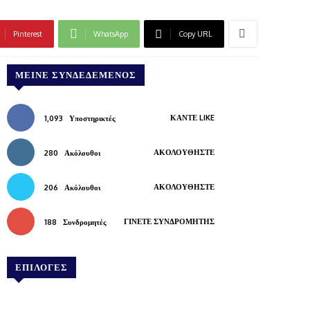
Pinterest
WhatsApp
Copy URL
ΜΕΊΝΕ ΣΥΝΔΕΔΕΜΈΝΟΣ
ΚΆΝΤΕ LIKE
1,093
Υποστηρικτές
ΑΚΟΛΟΥΘΉΣΤΕ
280
Ακόλουθοι
ΑΚΟΛΟΥΘΉΣΤΕ
206
Ακόλουθοι
ΓΊΝΕΤΕ ΣΥΝΔΡΟΜΗΤΉΣ
188
Συνδρομητές
ΕΠΙΛΟΓΕΣ