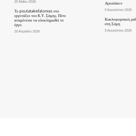
20 Μαΐου 2026
Αγκαλάκι»
5 Αυγούστου 2026
Το poulatakefalonias στο
εργοτάξιο του Κ.Υ. Σάμης. Πότε
Κυκλοφοριακές ρυθ
αναμένεται να ολοκληρωθεί το
στη Σάμη
έργο.
5 Αυγούστου 2026
20 Απριλίου 2026
ΑΡΧΙΚΗ
ΤΟ ΧΩΡΙΟ ΜΑΣ