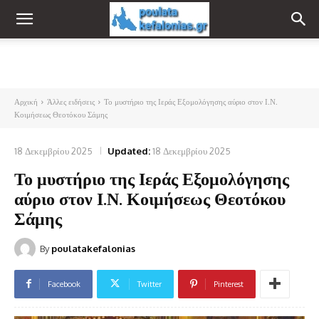
Αρχική
Άλλες ειδήσεις
Το μυστήριο της Ιεράς Εξομολόγησης αύριο στον Ι.Ν.
Κοιμήσεως Θεοτόκου Σάμης
18 Δεκεμβρίου 2025
Updated:
18 Δεκεμβρίου 2025
Το μυστήριο της Ιεράς Εξομολόγησης
αύριο στον Ι.Ν. Κοιμήσεως Θεοτόκου
Σάμης
By
poulatakefalonias
Facebook
Twitter
Pinterest