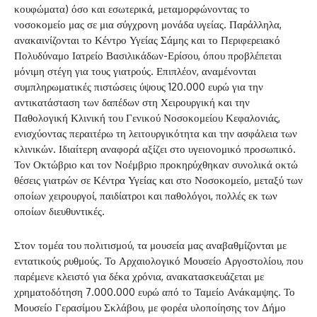
κουφώματα) όσο και εσωτερικά, μεταμορφώνοντας το
νοσοκομείο μας σε μια σύγχρονη μονάδα υγείας. Παράλληλα,
ανακαινίζονται το Κέντρο Υγείας Σάμης και το Περιφερειακό
Πολυδύναμο Ιατρείο Βασιλικάδων-Ερίσου, όπου προβλέπεται
μόνιμη στέγη για τους γιατρούς. Επιπλέον, αναμένονται
συμπληρωματικές πιστώσεις ύψους 120.000 ευρώ για την
αντικατάσταση των δαπέδων στη Χειρουργική και την
Παθολογική Κλινική του Γενικού Νοσοκομείου Κεφαλονιάς,
ενισχύοντας περαιτέρω τη λειτουργικότητα και την ασφάλεια των
κλινικών. Ιδιαίτερη αναφορά αξίζει στο υγειονομικό προσωπικό.
Τον Οκτώβριο και τον Νοέμβριο προκηρύχθηκαν συνολικά οκτώ
θέσεις γιατρών σε Κέντρα Υγείας και στο Νοσοκομείο, μεταξύ των
οποίων χειρουργοί, παιδίατροι και παθολόγοι, πολλές εκ των
οποίων διευθυντικές.
Στον τομέα του πολιτισμού, τα μουσεία μας αναβαθμίζονται με
εντατικούς ρυθμούς. Το Αρχαιολογικό Μουσείο Αργοστολίου, που
παρέμενε κλειστό για δέκα χρόνια, ανακατασκευάζεται με
χρηματοδότηση 7.000.000 ευρώ από το Ταμείο Ανάκαμψης. Το
Μουσείο Γερασίμου Σκλάβου, με φορέα υλοποίησης τον Δήμο