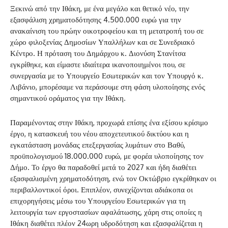
Ξεκινώ από την Ιθάκη, με ένα μεγάλο και θετικό νέο, την
εξασφάλιση χρηματοδότησης 4.500.000 ευρώ για την
ανακαίνιση του πρώην οικοτροφείου και τη μετατροπή του σε
χώρο φιλοξενίας Δημοσίων Υπαλλήλων και σε Συνεδριακό
Κέντρο. Η πρόταση του Δημάρχου κ. Διονύση Στανίτσα
εγκρίθηκε, και είμαστε ιδιαίτερα ικανοποιημένοι που, σε
συνεργασία με το Υπουργείο Εσωτερικών και τον Υπουργό κ.
Λιβάνιο, μπορέσαμε να περάσουμε στη φάση υλοποίησης ενός
σημαντικού οράματος για την Ιθάκη.
Παραμένοντας στην Ιθάκη, προχωρά επίσης ένα εξίσου κρίσιμο
έργο, η κατασκευή του νέου αποχετευτικού δικτύου και η
εγκατάσταση μονάδας επεξεργασίας λυμάτων στο Βαθύ,
προϋπολογισμού 18.000.000 ευρώ, με φορέα υλοποίησης τον
Δήμο. Το έργο θα παραδοθεί μετά το 2027 και ήδη διαθέτει
εξασφαλισμένη χρηματοδότηση, ενώ τον Οκτώβριο εγκρίθηκαν οι
περιβαλλοντικοί όροι. Επιπλέον, συνεχίζονται αδιάκοπα οι
επιχορηγήσεις μέσω του Υπουργείου Εσωτερικών για τη
λειτουργία των εργοστασίων αφαλάτωσης, χάρη στις οποίες η
Ιθάκη διαθέτει πλέον 24ωρη υδροδότηση και εξασφαλίζεται η