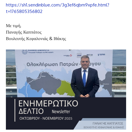
https://sh1.sendinblue.com/3g3ef6qbm9xpfe.html?
t=1765805356802
Με τιμή,
Παναγής Καππάτος
Βουλευτής Κεφαλονιάς & Ιθάκης