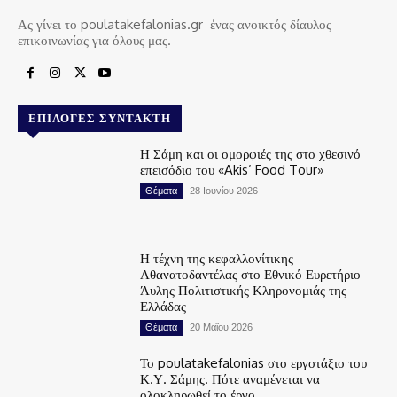
Ας γίνει το poulatakefalonias.gr ένας ανοικτός δίαυλος
επικοινωνίας για όλους μας.
ΕΠΙΛΟΓΈΣ ΣΥΝΤΆΚΤΗ
Η Σάμη και οι ομορφιές της στο χθεσινό
επεισόδιο του «Akis’ Food Tour»
Θέματα
28 Ιουνίου 2026
Η τέχνη της κεφαλλονίτικης
Αθανατοδαντέλας στο Εθνικό Ευρετήριο
Άυλης Πολιτιστικής Κληρονομιάς της
Ελλάδας
Θέματα
20 Μαΐου 2026
Το poulatakefalonias στο εργοτάξιο του
Κ.Υ. Σάμης. Πότε αναμένεται να
ολοκληρωθεί το έργο.