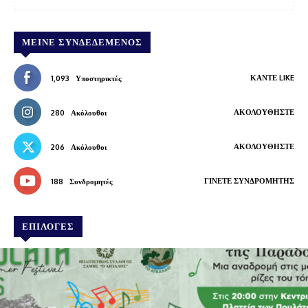
ΜΕΊΝΕ ΣΥΝΔΕΔΕΜΈΝΟΣ
ΚΆΝΤΕ LIKE
1,093
Υποστηρικτές
ΑΚΟΛΟΥΘΉΣΤΕ
280
Ακόλουθοι
ΑΚΟΛΟΥΘΉΣΤΕ
206
Ακόλουθοι
ΓΊΝΕΤΕ ΣΥΝΔΡΟΜΗΤΉΣ
188
Συνδρομητές
ΕΠΙΛΟΓΕΣ