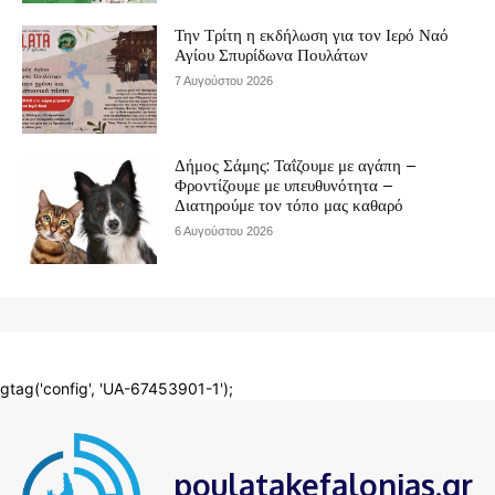
poulatakefalonias.gr