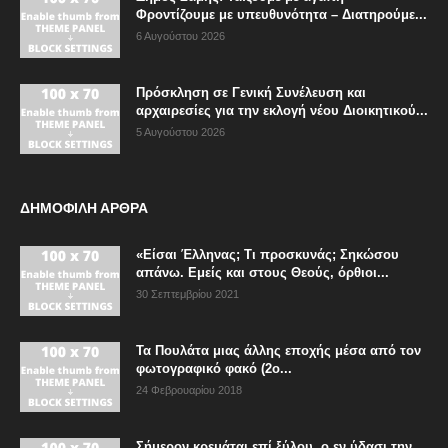
Φροντίζουμε με υπευθυνότητα – Διατηρούμε...
6 Αυγούστου 2026
Πρόσκληση σε Γενική Συνέλευση και
αρχαιρεσίες για την εκλογή νέου Διοικητικού...
5 Αυγούστου 2026
ΔΗΜΟΦΙΛΗ ΑΡΘΡΑ
«Είσαι Έλληνας; Τι προσκυνάς; Σηκώσου
απάνω. Εμείς και στους Θεούς, όρθιοι...
30 Σεπτεμβρίου 2021
Τα Πουλάτα μιας άλλης εποχής μέσα από τον
φωτογραφικό φακό (2ο...
24 Φεβρουαρίου 2018
Σήμερον κρεμάται επί ξύλου, ο εν ύδασι την