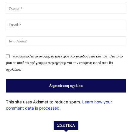
Σχόλιο:
Όν
Ema
Ισ
αποθηκεύστε το όνομα, το ηλεκτρονικό ταχυδρομείο και τον ιστότοπό
μου σε αυτό το πρόγραμμα περιήγησης για την επόμενη φορά που θα
σχολιάσω.
This site uses Akismet to reduce spam.
Learn how your
comment data is processed.
ΣΧΕΤΙΚΆ