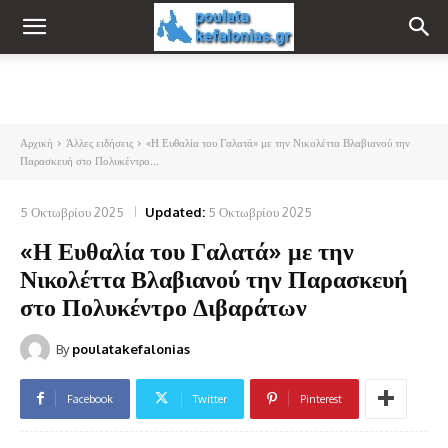
Αρχική
Άλλες ειδήσεις
«Η Ευθαλία του Γαλατά» με την Νικολέττα Βλαβιανού την
Παρασκευή στο Πολυκέντρο...
5 Οκτωβρίου 2025
Updated:
5 Οκτωβρίου 2025
«Η Ευθαλία του Γαλατά» με την
Νικολέττα Βλαβιανού την Παρασκευή
στο Πολυκέντρο Διβαράτων
By
poulatakefalonias
Facebook
Twitter
Pinterest