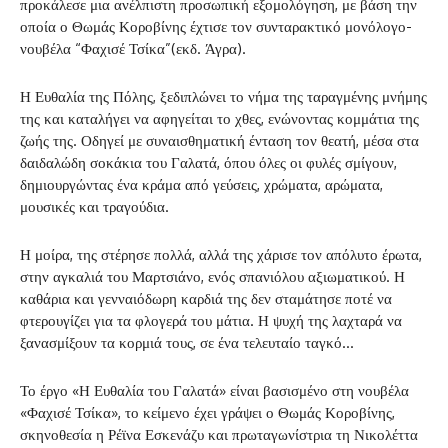
προκάλεσε μια ανέλπιστη προσωπική εξομολόγηση, με βάση την
οποία ο Θωμάς Κοροβίνης έχτισε τον συνταρακτικό μονόλογο-
νουβέλα “Φαχισέ Τσίκα”(εκδ. Άγρα).
Η Ευθαλία της Πόλης, ξεδιπλώνει το νήμα της ταραγμένης μνήμης
της και καταλήγει να αφηγείται το χθες, ενώνοντας κομμάτια της
ζωής της. Οδηγεί με συναισθηματική ένταση τον θεατή, μέσα στα
δαιδαλώδη σοκάκια του Γαλατά, όπου όλες οι φυλές σμίγουν,
δημιουργώντας ένα κράμα από γεύσεις, χρώματα, αρώματα,
μουσικές και τραγούδια.
Η μοίρα, της στέρησε πολλά, αλλά της χάρισε τον απόλυτο έρωτα,
στην αγκαλιά του Μαρτσιάνο, ενός σπανιόλου αξιωματικού. Η
καθάρια και γενναιόδωρη καρδιά της δεν σταμάτησε ποτέ να
φτερουγίζει για τα φλογερά του μάτια. Η ψυχή της λαχταρά να
ξανασμίξουν τα κορμιά τους, σε ένα τελευταίο ταγκό…
Το έργο «Η Ευθαλία του Γαλατά» είναι βασισμένο στη νουβέλα
«Φαχισέ Τσίκα», το κείμενο έχει γράψει ο Θωμάς Κοροβίνης,
σκηνοθεσία η Ρέϊνα Εσκενάζυ και πρωταγωνίστρια τη Νικολέττα