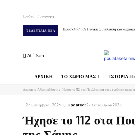
Σύνδεση / Εγγραφή
Πρόσκληση σε Γενική Συνέλευση και αρχαιρε
ΤΕΛΕΥΤΑΊΑ ΝΈΑ
C
26
Sami
ΑΡΧΙΚΗ
ΤΟ ΧΩΡΙΟ ΜΑΣ
ΙΣΤΟΡΙΑ-Π
Αρχική
Άλλες ειδήσεις
Ήχησε το 112 στα Πουλάτα και στην ευρύτερη περιοχ
27 Σεπτεμβρίου 2025
Updated:
27 Σεπτεμβρίου 2025
Ήχησε το 112 στα Πο
της Σάμης