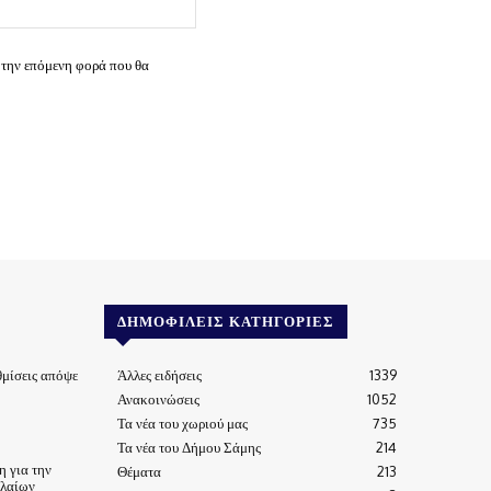
Ιστοσελίδα:
 την επόμενη φορά που θα
ΔΗΜΟΦΙΛΕΊΣ ΚΑΤΗΓΟΡΊΕΣ
μίσεις απόψε
Άλλες ειδήσεις
1339
Ανακοινώσεις
1052
Τα νέα του χωριού μας
735
Τα νέα του Δήμου Σάμης
214
 για την
Θέματα
213
ηλαίων