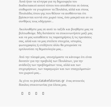
Αυτά ήταν τα κίνητρα για τη δημιουργία του
διαδικτυακού αυτού τόπου που απευθύνεται σε όσους
επιθυμούν να γνωρίσουν τα Πουλάτα, αλλά και στους
Πουλιάδες όπου γης που θέλουν να αισθάνονται ότι
βρίσκονται κοντά στο χωριό τους, όσο μακριά και αν οι
συνθήκες τους οδήγησαν…
Ακολουθήστε μας σε αυτό το ταξίδι και βοηθήστε μας να
βελτιωθούμε. Μη διστάσετε να επικοινωνήσετε μαζί μας
και να μας καταθέσετε τις παρατηρήσεις ή τις προτάσεις
σας, αλλά και να μας στείλετε στοιχεία, ιστορίες,
φωτογραφίες ή οτιδήποτε άλλο θα μπορούσε να
εμπλουτίσει τη θεματολογία μας…
Από την πλευρά μας, υποσχόμαστε να κάνουμε ότι είναι
δυνατόν για την προβολή των Πουλάτων, για την
ανάδειξη των προβλημάτων τους, αλλά και των
επιχειρήσεων, των παραγωγών και των επαγγελματιών
του χωριού μας…
Ας γίνει το poulatakefalonias.gr ένας ανοικτός
δίαυλος επικοινωνίας για όλους μας.
© poulatakefalonias.gr 2024