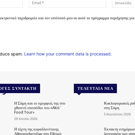
Όνομα:*
Email:*
λεκτρονικό ταχυδρομείο και τον ιστότοπό μου σε αυτό το πρόγραμμα περιήγησης για
reduce spam.
Learn how your comment data is processed.
.gr
ΟΓΈΣ ΣΥΝΤΆΚΤΗ
ΤΕΛΕΥΤΑΊΑ ΝΈΑ
Η Σάμη και οι ομορφιές της στο
Κυκλοφοριακές ρυθ
χθεσινό επεισόδιο του «Akis’
στη Σάμη
Food Tour»
5 Αυγούστου 2026
28 Ιουνίου 2026
Η τέχνη της κεφαλλονίτικης
Έκτακτη ενημέρωση
Αθανατοδαντέλας στο Εθνικό
λειτουργία των σπ