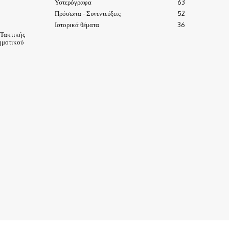
Υστερόγραφα
63
Πρόσωπα - Συνεντεύξεις
52
Ιστορικά θέματα
36
 Τακτικής
ημοτικού
ΙΣΤΟΡΙΑ-ΠΑΡΑΔΟΣΕΙΣ
ΑΞΙΟΘΕΑΤΑ
ΕΙΔΗΣΕΙΣ – ΘΕΜΑΤΑ