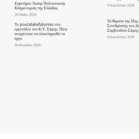
Ευρετήριο Άυλης Πολιτιστικής
4 Αυγούστου 2026
Κληρονομιάς της Ελλάδας
20 Μαΐου 2026
Τα θέματα της 12ης
Το poulatakefalonias στο
Συνεδρίασης του Δ
εργοτάξιο του Κ.Υ. Σάμης. Πότε
Συμβουλίου Σάμης
αναμένεται να ολοκληρωθεί το
4 Αυγούστου 2026
έργο.
20 Απριλίου 2026
ΑΡΧΙΚΗ
ΤΟ ΧΩΡΙΟ ΜΑΣ