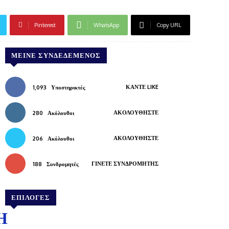
Pinterest
WhatsApp
Copy URL
ΜΕΊΝΕ ΣΥΝΔΕΔΕΜΈΝΟΣ
ΚΆΝΤΕ LIKE
1,093
Υποστηρικτές
ΑΚΟΛΟΥΘΉΣΤΕ
280
Ακόλουθοι
ΑΚΟΛΟΥΘΉΣΤΕ
206
Ακόλουθοι
ΓΊΝΕΤΕ ΣΥΝΔΡΟΜΗΤΉΣ
188
Συνδρομητές
ΕΠΙΛΟΓΕΣ
Η